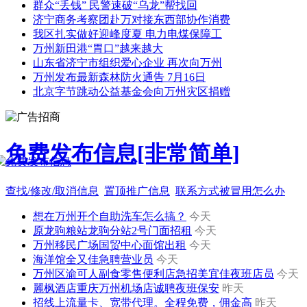
群众“丢钱” 民警速破“乌龙”帮找回
济宁商务考察团赴万对接东西部协作消费
我区扎实做好迎峰度夏 电力电煤保障工
万州新田港“胃口”越来越大
山东省济宁市组织爱心企业 再次向万州
万州发布最新森林防火通告 7月16日
北京字节跳动公益基金会向万州灾区捐赠
免费发布信息[非常简单]
查找/修改/取消信息
置顶推广信息
联系方式被冒用怎么办
想在万州开个自助洗车怎么搞？
今天
原龙驹粮站龙驹分站2号门面招租
今天
万州移民广场国贸中心面馆出租
今天
海洋馆全又佳急聘营业员
今天
万州区渝可人副食零售便利店急招美宜佳夜班店员
今天
麗枫酒店重庆万州机场店诚聘夜班保安
昨天
招线上流量卡、宽带代理。全程免费，佣金高
昨天