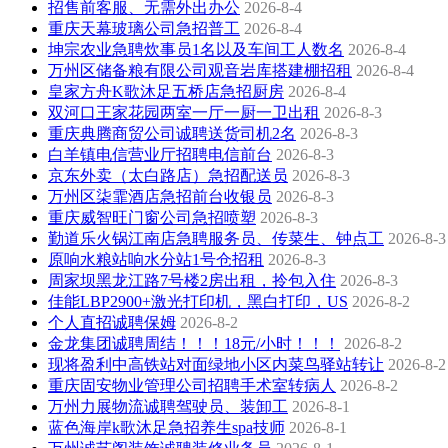
招售前客服、无需外出办公
2026-8-4
重庆天幕玻璃公司急招普工
2026-8-4
坤宗农业急聘炊事员1名以及车间工人数名
2026-8-4
万州区储备粮有限公司观音岩库搭建棚招租
2026-8-4
皇家方舟K歌沐足五桥店急招厨房
2026-8-4
双河口王家花园两室一厅一厨一卫出租
2026-8-3
重庆典腾商贸公司诚聘送货司机2名
2026-8-3
白羊镇电信营业厅招聘电信前台
2026-8-3
京东外卖（太白路店）急招配送员
2026-8-3
万州区柒霏酒店急招前台收银员
2026-8-3
重庆威智旺门窗公司急招喷塑
2026-8-3
勤道乐火锅江南店急聘服务员、传菜生、钟点工
2026-8-3
原响水粮站响水分站1号仓招租
2026-8-3
周家坝黑龙江路7号楼2房出租，拎包入住
2026-8-3
佳能LBP2900+激光打印机，黑白打印，US
2026-8-2
个人直招诚聘保姆
2026-8-2
金龙集团诚聘周结！！！18元/小时！！！
2026-8-2
现将盈利中高铁站对面绿地小区内菜鸟驿站转让
2026-8-2
重庆固安物业管理公司招聘手术室转病人
2026-8-2
万州力展物流诚聘驾驶员、装卸工
2026-8-1
蓝色海岸k歌沐足急招养生spa技师
2026-8-1