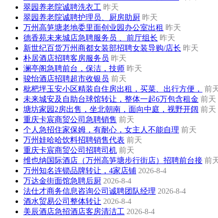
翠园养老院诚聘洗衣工
昨天
翠园养老院诚聘护理员、厨房助厨
昨天
万州高笋塘老地委里面创业园办公室出租
昨天
德香苑未来城店急聘服务员 、前厅组长
昨天
新世纪百货万州商都女装部招聘女装导购/店长
昨天
朴居酒店招聘客房服务员
昨天
澜亭阁急聘前台，保洁，技师
昨天
骏怡酒店招聘超市收银员
前天
枇杷坪玉安小区精装自住房出租，买菜、出行方便，
前
未来城安及自助台球馆转让，整体一起6万包含租金
前天
塘坊家园2房出售，坐北朝南，面向中庭，视野开阔
前天
重庆卡宸商贸公司急聘销售
前天
个人急招住家保姆，有耐心，女主人不能自理
前天
万州娃哈哈饮料招聘销售代表
前天
重庆卡宸商贸公司招聘司机
前天
维也纳国际酒店（万州高笋塘步行街店）招聘前台接
前
万州知名连锁品牌转让，4家店铺
2026-8-4
万达金街面馆急聘后厨
2026-8-4
法仕才商务信息咨询公司诚聘团队经理
2026-8-4
酒水贸易公司整体转让
2026-8-4
美辰酒店急招酒店客房清洁工
2026-8-4