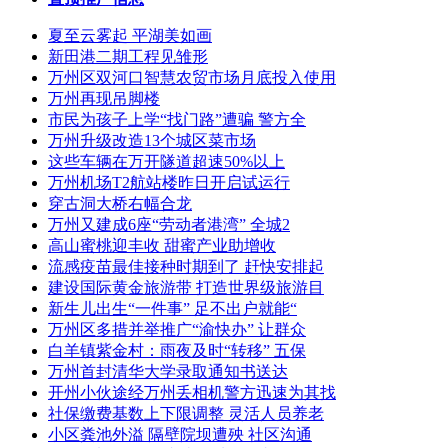
夏至云雾起 平湖美如画
新田港二期工程见雏形
万州区双河口智慧农贸市场月底投入使用
万州再现吊脚楼
市民为孩子上学“找门路”遭骗 警方全
万州升级改造13个城区菜市场
这些车辆在万开隧道超速50%以上
万州机场T2航站楼昨日开启试运行
穿古洞大桥右幅合龙
万州又建成6座“劳动者港湾” 全城2
高山蜜桃迎丰收 甜蜜产业助增收
流感疫苗最佳接种时期到了 赶快安排起
建设国际黄金旅游带 打造世界级旅游目
新生儿出生“一件事” 足不出户就能“
万州区多措并举推广“渝快办” 让群众
白羊镇紫金村：雨夜及时“转移” 五保
万州首封清华大学录取通知书送达
开州小伙途经万州丢相机警方迅速为其找
社保缴费基数上下限调整 灵活人员养老
小区粪池外溢 隔壁院坝遭殃 社区沟通