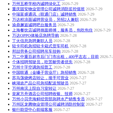
万州五桥学校内诚聘绿化工
2026-7-29
重庆固安物业管理公司诚聘消防监控值班
2026-7-29
中瑞富盛通讯（联通门店）诚聘销售
2026-7-29
万达程凉面诚聘营业员，另招2人兼职
2026-7-29
渝鼎邂逅诚聘吧台服务员
2026-7-29
上海餐饮店诚聘挑面师傅，服务员，包吃包住
2026-7-29
万达OPPO体验店急聘导购
2026-7-28
丁火信息急聘兼职人员
2026-7-28
轻卡司机急招轻卡箱式货车司机
2026-7-28
邦喆劳务公司招聘吊车挂钩
2026-7-28
万二中重百超市后门门市出租，400平左右，目前
2026-7-
个体招聘驾驶员，吃苦耐劳者优先
2026-7-28
万州十字空调急招普工
2026-7-28
中国联通（金嗓子营业厅）急招销售
2026-7-28
苏马荡烧烤店转让，接手可营业
2026-7-27
峡湖农产品公司急招配送驾驶员
2026-7-27
万州南滨上院自习室转让
2026-7-27
皇家方舟酒店公司招聘收银、技师
2026-7-27
万州小贝壳海鲜经营部急聘水产销售专员
2026-7-27
万州区龙腾物业管理公司诚聘消防控制室
2026-7-27
银行助贷中心前端客服
2026-7-27