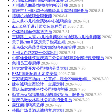
万州诚艺阁装饰诚聘装修业务员
2026-8-1
万州诚艺阁装饰招聘室内设计师
2026-8-1
重庆市万州区鸽子沟熊焱臭豆腐急聘服务员
2026-8-1
培训机构诚聘全职老师
2026-8-1
主人翁小儿推拿药浴中心诚聘前台
2026-7-31
dzzit&乌丫设计师女装急聘导购
2026-7-31
个体急聘面包车送货员
2026-7-31
王牌路主人翁 小儿推拿药浴中心诚聘小儿推拿师婴
2026-
天子路788号还房天子悦苑出租
2026-7-31
苏马荡水果蔬菜批发部急聘仓库管理
2026-7-31
万州太白路232号公寓出租
2026-7-31
中辉佳业建筑重庆第二分公司诚聘综合部行政管理员
202
急招员工餐厨师
2026-7-30
恒太农业开发公司招聘分菜大姐
2026-7-30
ESMI酒吧招聘固定岗安保
2026-7-30
王家坡菜市场内，位置好，租金22000元/年。
2026-7-30
建材诚聘全案设计，全屋定制
2026-7-30
重庆鸟瞰农林科技公司招聘主播
2026-7-30
勤道乐火锅福斯德店诚聘收银员、服务员
2026-7-30
重庆鸟瞰农林科技公司急招业务员
2026-7-29
霖江阁招聘茶艺师
2026-7-29
移民广场某酒店诚聘客房大姐
2026-7-29