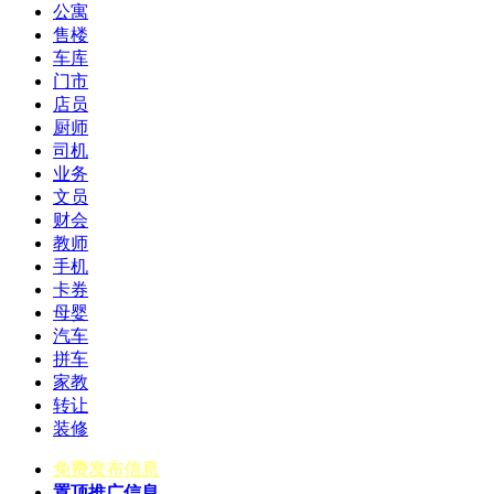
公寓
售楼
车库
门市
店员
厨师
司机
业务
文员
财会
教师
手机
卡券
母婴
汽车
拼车
家教
转让
装修
免费发布信息
置顶推广信息