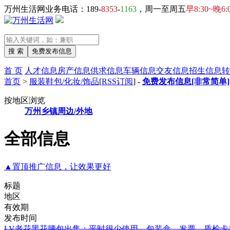
万州生活网业务电话：189-
8353
-
1163
，周一至周五
早8:30~晚6:
首 页
人才信息
房产信息
供求信息
车辆信息
交友信息
招生信息
转
首页
>
服装鞋包/化妆/饰品
[
RSS订阅
] -
免费发布信息[非常简单]
按地区浏览
万州
乡镇
周边/外地
全部信息
▲置顶推广信息，让效果更好
标题
地区
有效期
发布时间
LV老花黑花腰包出售：平时很少使用，包装盒，发票，质检卡