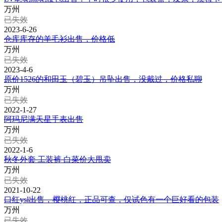
万州
已失效
2023-6-26
仓库库存的羊毛衫出售，价格低
万州
已失效
2023-4-6
原价1526的和田玉（碧玉）吊坠出售，没戴过，价格私聊
万州
已失效
2022-1-27
阿玛尼满天星手表出售
万州
已失效
2022-1-6
秋冬外套 工装裤 白菜价大甩卖
万州
已失效
2021-10-22
口红ysl出售，樱桃红，正品可查，仅试色有一个巨好看的包装
万州
已失效