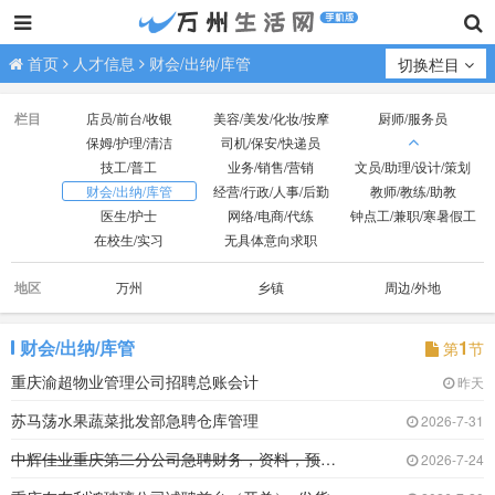
首页
人才信息
财会/出纳/库管
切换栏目
栏目
店员/前台/收银
美容/美发/化妆/按摩
厨师/服务员
保姆/护理/清洁
司机/保安/快递员
技工/普工
业务/销售/营销
文员/助理/设计/策划
财会/出纳/库管
经营/行政/人事/后勤
教师/教练/助教
医生/护士
网络/电商/代练
钟点工/兼职/寒暑假工
在校生/实习
无具体意向求职
地区
万州
乡镇
周边/外地
财会/出纳/库管
1
第
节
重庆渝超物业管理公司招聘总账会计
昨天
苏马荡水果蔬菜批发部急聘仓库管理
2026-7-31
中辉佳业重庆第二分公司急聘财务，资料，预算，
2026-7-24