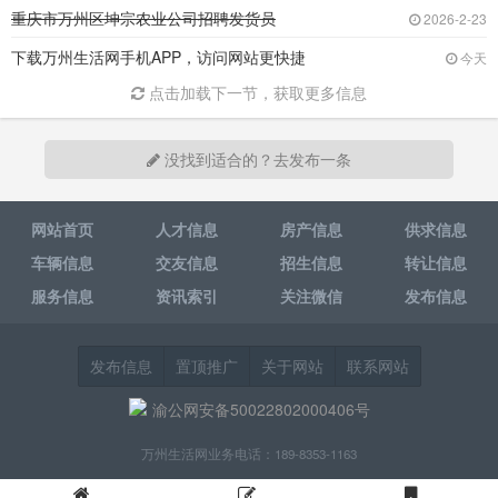
重庆市万州区坤宗农业公司招聘发货员
2026-2-23
下载万州生活网手机APP，访问网站更快捷
今天
点击加载下一节，获取更多信息
没找到适合的？去发布一条
网站首页
人才信息
房产信息
供求信息
车辆信息
交友信息
招生信息
转让信息
服务信息
资讯索引
关注微信
发布信息
发布信息
置顶推广
关于网站
联系网站
渝公网安备50022802000406号
万州生活网业务电话：189-8353-1163