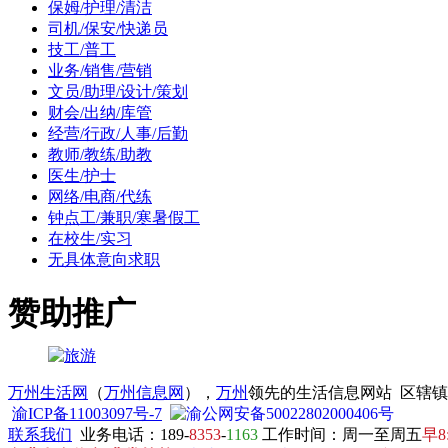
保姆/护理/清洁
司机/保安/快递员
技工/普工
业务/销售/营销
文员/助理/设计/策划
财会/出纳/库管
经营/行政/人事/后勤
教师/教练/助教
医生/护士
网络/电商/代练
钟点工/兼职/寒暑假工
在校生/实习
无具体意向求职
赞助推广
万州生活网
（
万州信息网
），
万州
领先的生活信息网站 区辖
渝ICP备11003097号-7
渝公网安备50022802000406号
联系我们
业务电话：189-
8353
-
1163
工作时间：周一至周五
早8