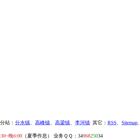
镇分站：
分水镇
、
高峰镇
、
高梁镇
、
李河镇
其它：
RSS
、
Sitemap
:30~晚6:00
（夏季作息） 业务ＱＱ：34
968
250
34