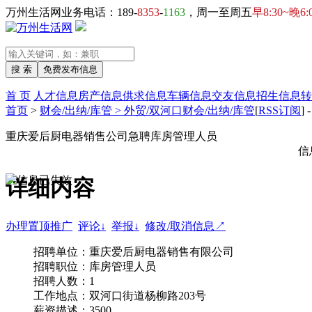
万州生活网业务电话：189-
8353
-
1163
，周一至周五
早8:30~晚6:
首 页
人才信息
房产信息
供求信息
车辆信息
交友信息
招生信息
转
首页
>
财会/出纳/库管 > 外贸/双河口财会/出纳/库管
[
RSS订阅
] 
重庆爱后厨电器销售公司急聘库房管理人员
信
详细内容
办理置顶推广
评论↓
举报↓
修改/取消信息↗
招聘单位：重庆爱后厨电器销售有限公司
招聘职位：库房管理人员
招聘人数：1
工作地点：双河口街道杨柳路203号
薪资描述：3500