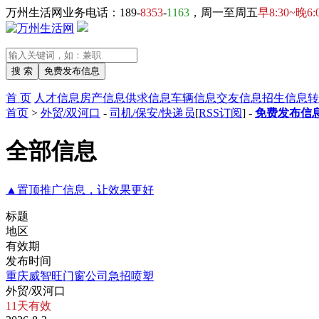
万州生活网业务电话：189-
8353
-
1163
，周一至周五
早8:30~晚6:
首 页
人才信息
房产信息
供求信息
车辆信息
交友信息
招生信息
转
首页
>
外贸/双河口
-
司机/保安/快递员
[
RSS订阅
] -
免费发布信息
全部信息
▲置顶推广信息，让效果更好
标题
地区
有效期
发布时间
重庆威智旺门窗公司急招喷塑
外贸/双河口
11天有效