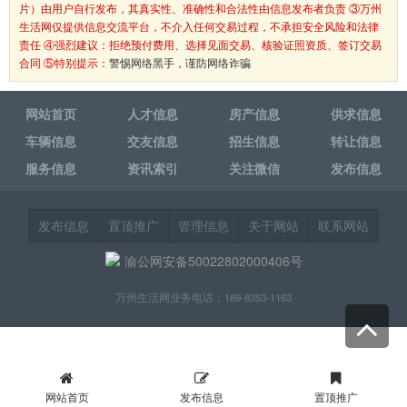
片）由用户自行发布，其真实性、准确性和合法性由信息发布者负责 ③万州
生活网仅提供信息交流平台，不介入任何交易过程，不承担安全风险和法律
责任 ④强烈建议：拒绝预付费用、选择见面交易、核验证照资质、签订交易
合同 ⑤特别提示：
警惕网络黑手，谨防网络诈骗
网站首页
人才信息
房产信息
供求信息
车辆信息
交友信息
招生信息
转让信息
服务信息
资讯索引
关注微信
发布信息
发布信息
置顶推广
管理信息
关于网站
联系网站
渝公网安备50022802000406号
万州生活网业务电话：189-8353-1163
网站首页
发布信息
置顶推广