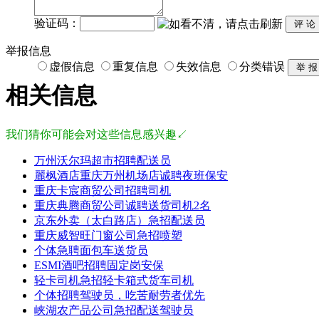
验证码：
举报信息
虚假信息
重复信息
失效信息
分类错误
相关信息
我们猜你可能会对这些信息感兴趣↙
万州沃尔玛超市招聘配送员
麗枫酒店重庆万州机场店诚聘夜班保安
重庆卡宸商贸公司招聘司机
重庆典腾商贸公司诚聘送货司机2名
京东外卖（太白路店）急招配送员
重庆威智旺门窗公司急招喷塑
个体急聘面包车送货员
ESMI酒吧招聘固定岗安保
轻卡司机急招轻卡箱式货车司机
个体招聘驾驶员，吃苦耐劳者优先
峡湖农产品公司急招配送驾驶员