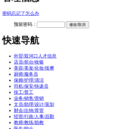
密码忘记了怎么办
预留密码：
快速导航
外贸/双河口人才信息
店员/前台/收银
美容/美发/化妆/按摩
厨师/服务员
保姆/护理/清洁
司机/保安/快递员
技工/普工
业务/销售/营销
文员/助理/设计/策划
财会/出纳/库管
经营/行政/人事/后勤
教师/教练/助教
医生/护士