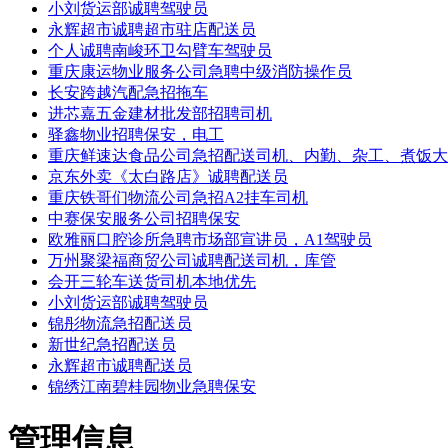
小刘货运部诚聘驾驶员
永辉超市诚聘超市驻店配送员
个人诚聘南峻环卫勾臂车驾驶员
重庆康运物业服务公司急聘中级消防操作员
长安跨越汽配急招拖车
进芯嘉五金建材批发部招聘司机
驿鑫物业招聘保安，电工
重庆鲜速达食品公司急招配送司机、内勤、杂工、煮饭大
京东外卖《太白路店》诚聘配送员
重庆铁哥们物流公司急招A2挂车司机
中赛保安服务公司招聘保安
欧雅丽口腔诊所急聘市场部宣讲员，A1驾驶员
万州聚梁福商贸公司诚聘配送司机，库管
会开三轮车送货司机本地优先
小刘货运部诚聘驾驶员
锦彤物流急招配送员
新世纪急招配送员
永辉超市诚聘配送员
锦绣江南碧桂园物业急聘保安
管理信息