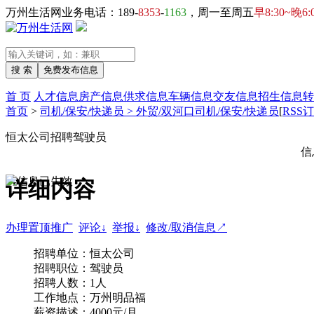
万州生活网业务电话：189-
8353
-
1163
，周一至周五
早8:30~晚6:
首 页
人才信息
房产信息
供求信息
车辆信息
交友信息
招生信息
转
首页
>
司机/保安/快递员 > 外贸/双河口司机/保安/快递员
[
RSS
恒太公司招聘驾驶员
信
详细内容
办理置顶推广
评论↓
举报↓
修改/取消信息↗
招聘单位：恒太公司
招聘职位：驾驶员
招聘人数：1人
工作地点：万州明品福
薪资描述：4000元/月