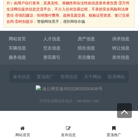
片）由用户自行发布，其真实性、准确性和合法性由信息发布者负责 ③万州
生活网仅提供信息交流平台，不介入任何交易过程，不承担安全风险和法律
责任 ④强烈建议：拒绝预付费用、选择见面交易、核验证照资质、签订交易
合同 ⑤特别提示：
警惕网络黑手，谨防网络诈骗
网站首页
人才信息
房产信息
供求信息
车辆信息
交友信息
招生信息
转让信息
服务信息
资讯索引
关注微信
发布信息
发布信息
置顶推广
管理信息
关于网站
联系网站
渝公网安备50022802000406号
万州生活网业务电话：189-8353-1163
网站首页
发布信息
置顶推广