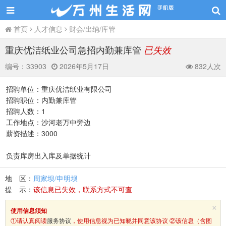
首页
人才信息
财会/出纳/库管
重庆优洁纸业公司急招内勤兼库管
已失效
编号：
33903
2026年5月17日
832人次
招聘单位：重庆优洁纸业有限公司
招聘职位：内勤兼库管
招聘人数：1
工作地点：沙河老万中旁边
薪资描述：3000
负责库房出入库及单据统计
地 区：
周家坝/申明坝
提 示：
该信息已失效，联系方式不可查
×
使用信息须知
①请认真阅读
服务协议
，使用信息视为已知晓并同意该协议 ②该信息（含图