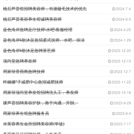
植后芦荟馆招聘美容师，有接睫毛技术的优先
2024-7-4
植后芦荟美容养生馆诚聘美容师
2024-6-5
蓝色海岸急聘足疗技师\水吧\客服经理
2024-4-25
蓝色海岸k歌沐足急招柔式技师、水吧、保洁
2024-1-29
蓝色海岸k歌沐足急聘茶艺师
2023-12-20
顶尚堂急聘养发师
2023-12-13
周家坝香雨阁急聘技师
2023-12-7
纤姻娜*子减肥中心急招减肥技师
2023-11-22
周家坝顶尚堂养发馆招聘洗头工，养发师
2023-10-18
瑗芦荟招聘美容护肤，善于沟通。开朗。
2023-9-29
周家坝养生馆急聘服务员
2023-9-4
水芙蓉养生会所招聘美容师(学徒)
2023-7-17