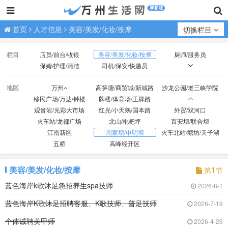
首页
人才信息
美容/美发/化妆/按摩
切换栏目
栏目
店员/前台/收银
美容/美发/化妆/按摩
厨师/服务员
保姆/护理/清洁
司机/保安/快递员
技工/普工
业务/销售/营销
文员/助理/设计/策划
地区
万州
高笋塘/商贸城/新城路
沙龙公园/老三峡学院
财会/出纳/库管
经营/行政/人事/后勤
教师/教练/助教
移民广场/万达/钟楼
牌楼/体育场/王牌路
医生/护士
网络/电商/代练
钟点工/兼职/寒暑假工
观音岩/光彩大市场
红光/小天鹅/国本路
外贸/双河口
在校生/实习
无具体意向求职
火车站/龙都广场
北山/枇杷坪
百安坝/联合坝
江南新区
周家坝/申明坝
火车北站/塘坊/天子湖
五桥
高峰经开区
美容/美发/化妆/按摩
1
第
节
蓝色海岸k歌沐足急招养生spa技师
2026-8-1
蓝色海岸K歌沐足招聘客服、K歌技师、普足技师
2026-7-19
个体诚聘美甲师
2026-4-26