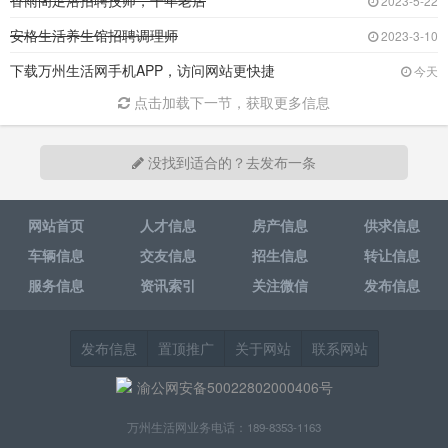
香雨阁足浴招聘技师，十年老店
2023-5-22
安格生活养生馆招聘调理师
2023-3-10
下载万州生活网手机APP，访问网站更快捷
今天
点击加载下一节，获取更多信息
没找到适合的？去发布一条
网站首页
人才信息
房产信息
供求信息
车辆信息
交友信息
招生信息
转让信息
服务信息
资讯索引
关注微信
发布信息
发布信息
置顶推广
关于网站
联系网站
渝公网安备50022802000406号
万州生活网业务电话：189-8353-1163