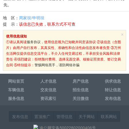
先。
地 区：
周家坝/申明坝
提 示：
该信息已失效，联系方式不可查
×
使用信息须知
①请认真阅读
服务协议
，使用信息视为已知晓并同意该协议 ②该信息（含图
片）由用户自行发布，其真实性、准确性和合法性由信息发布者负责 ③万州
生活网仅提供信息交流平台，不介入任何交易过程，不承担安全风险和法律
责任 ④强烈建议：拒绝预付费用、选择见面交易、核验证照资质、签订交易
合同 ⑤特别提示：
警惕网络黑手，谨防网络诈骗
网站首页
人才信息
房产信息
供求信息
车辆信息
交友信息
招生信息
转让信息
服务信息
资讯索引
关注微信
发布信息
发布信息
置顶推广
管理信息
关于网站
联系网站
渝公网安备50022802000406号