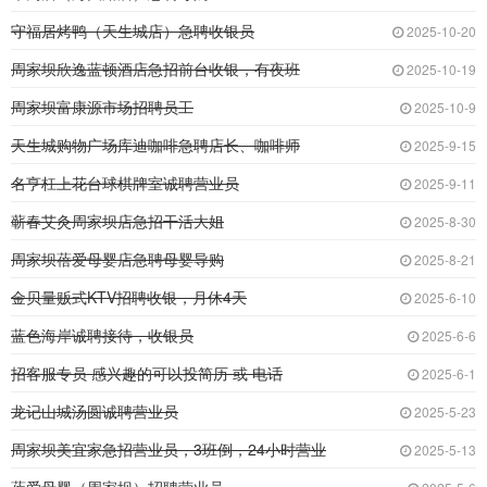
守福居烤鸭（天生城店）急聘收银员
2025-10-20
周家坝欣逸蓝顿酒店急招前台收银，有夜班
2025-10-19
周家坝富康源市场招聘员工
2025-10-9
天生城购物广场库迪咖啡急聘店长、咖啡师
2025-9-15
名亨杠上花台球棋牌室诚聘营业员
2025-9-11
蕲春艾灸周家坝店急招干活大姐
2025-8-30
周家坝蓓爱母婴店急聘母婴导购
2025-8-21
金贝量贩式KTV招聘收银，月休4天
2025-6-10
蓝色海岸诚聘接待，收银员
2025-6-6
招客服专员 感兴趣的可以投简历 或 电话
2025-6-1
龙记山城汤圆诚聘营业员
2025-5-23
周家坝美宜家急招营业员，3班倒，24小时营业
2025-5-13