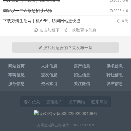
蓓爱母婴（周家坝）招聘营业员
2025-5-6
周家坝一二壶茶急招茶艺师
2025-4-6
下载万州生活网手机APP，访问网站更快捷
今天
点击加载下一节，获取更多信息
没找到适合的？去发布一条
网站首页
人才信息
房产信息
供求信息
车辆信息
交友信息
招生信息
转让信息
服务信息
资讯索引
关注微信
发布信息
发布信息
置顶推广
关于网站
联系网站
渝公网安备50022802000406号
万州生活网业务电话：189-8353-1163