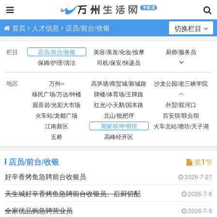
首页
人才信息
店员/前台/收银
切换栏目
栏目
店员/前台/收银
美容/美发/化妆/按摩
厨师/服务员
保姆/护理/清洁
司机/保安/快递员
技工/普工
业务/销售/营销
文员/助理/设计/策划
地区
万州
高笋塘/商贸城/新城路
沙龙公园/老三峡学院
财会/出纳/库管
经营/行政/人事/后勤
教师/教练/助教
移民广场/万达/钟楼
牌楼/体育场/王牌路
医生/护士
网络/电商/代练
钟点工/兼职/寒暑假工
观音岩/光彩大市场
红光/小天鹅/国本路
外贸/双河口
在校生/实习
无具体意向求职
火车站/龙都广场
北山/枇杷坪
百安坝/联合坝
江南新区
周家坝/申明坝
火车北站/塘坊/天子湖
五桥
高峰经开区
店员/前台/收银
1
第
节
好辛香烤鱼急聘前台收银员
2026-7-27
天生城好辛香烤鱼急聘前台收银员、后厨切配
2026-7-6
全家优品购急聘营业员
2026-7-5