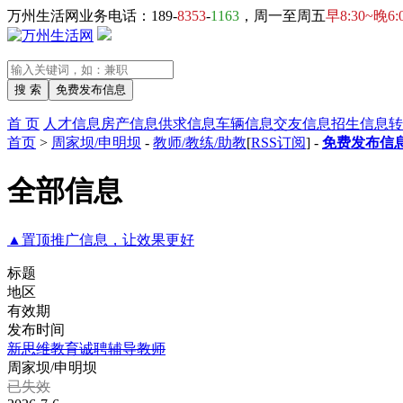
万州生活网业务电话：189-
8353
-
1163
，周一至周五
早8:30~晚6:
首 页
人才信息
房产信息
供求信息
车辆信息
交友信息
招生信息
转
首页
>
周家坝/申明坝
-
教师/教练/助教
[
RSS订阅
] -
免费发布信息
全部信息
▲置顶推广信息，让效果更好
标题
地区
有效期
发布时间
新思维教育诚聘辅导教师
周家坝/申明坝
已失效