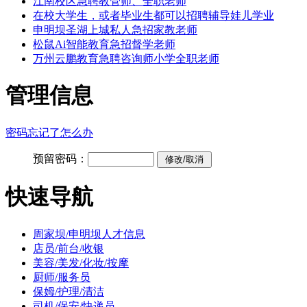
江南校区急聘教管师、全职老师
在校大学生，或者毕业生都可以招聘辅导娃儿学业
申明坝圣湖上城私人急招家教老师
松鼠Ai智能教育急招督学老师
万州云鹏教育急聘咨询师小学全职老师
管理信息
密码忘记了怎么办
预留密码：
快速导航
周家坝/申明坝人才信息
店员/前台/收银
美容/美发/化妆/按摩
厨师/服务员
保姆/护理/清洁
司机/保安/快递员