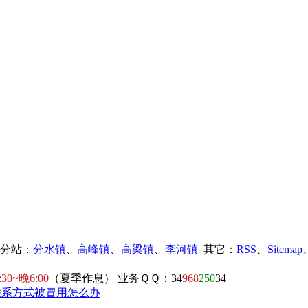
镇分站：
分水镇
、
高峰镇
、
高梁镇
、
李河镇
其它：
RSS
、
Sitemap
:30~晚6:00
（夏季作息） 业务ＱＱ：34
968
250
34
联系方式被冒用怎么办