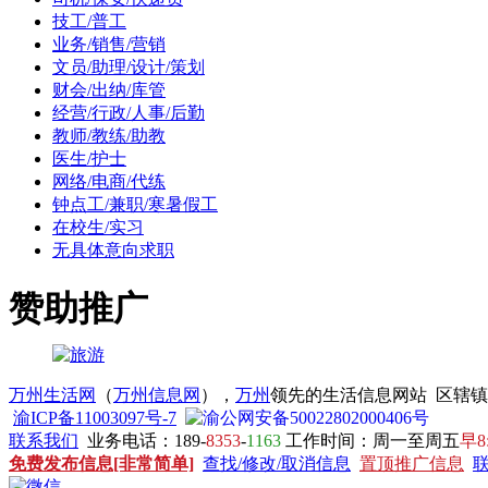
技工/普工
业务/销售/营销
文员/助理/设计/策划
财会/出纳/库管
经营/行政/人事/后勤
教师/教练/助教
医生/护士
网络/电商/代练
钟点工/兼职/寒暑假工
在校生/实习
无具体意向求职
赞助推广
万州生活网
（
万州信息网
），
万州
领先的生活信息网站 区辖
渝ICP备11003097号-7
渝公网安备50022802000406号
联系我们
业务电话：189-
8353
-
1163
工作时间：周一至周五
早8
免费发布信息[非常简单]
查找/修改/取消信息
置顶推广信息