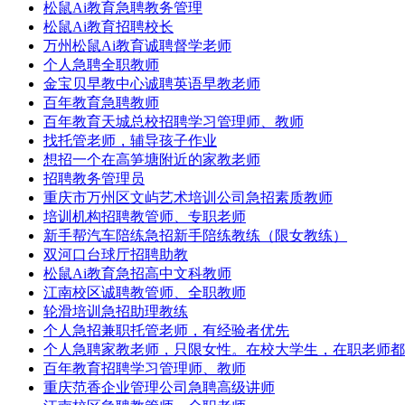
松鼠Ai教育急聘教务管理
松鼠Ai教育招聘校长
万州松鼠Ai教育诚聘督学老师
个人急聘全职教师
金宝贝早教中心诚聘英语早教老师
百年教育急聘教师
百年教育天城总校招聘学习管理师、教师
找托管老师，辅导孩子作业
想招一个在高笋塘附近的家教老师
招聘教务管理员
重庆市万州区文屿艺术培训公司急招素质教师
培训机构招聘教管师、专职老师
新手帮汽车陪练急招新手陪练教练（限女教练）
双河口台球厅招聘助教
松鼠Ai教育急招高中文科教师
江南校区诚聘教管师、全职教师
轮滑培训急招助理教练
个人急招兼职托管老师，有经验者优先
个人急聘家教老师，只限女性。在校大学生，在职老师都
百年教育招聘学习管理师、教师
重庆范香企业管理公司急聘高级讲师