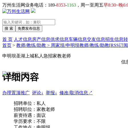
万州生活网业务电话：189-
8353
-
1163
，周一至周五
早8:30~晚6:
首 页
人才信息
房产信息
供求信息
车辆信息
交友信息
招生信息
转
首页
>
教师/教练/助教 > 周家坝/申明坝教师/教练/助教
[
RSS订阅
申明坝圣湖上城私人急招家教老师
信
详细内容
办理置顶推广
评论↓
举报↓
修改/取消信息↗
招聘单位：私人
招聘职位：家教老师
薪资待遇：面议
学历要求：不限
工作地点：申明坝