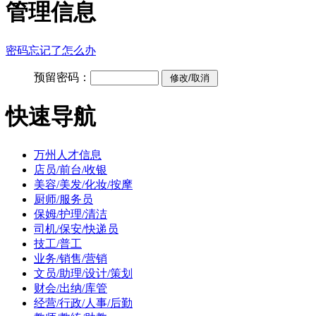
管理信息
密码忘记了怎么办
预留密码：
快速导航
万州人才信息
店员/前台/收银
美容/美发/化妆/按摩
厨师/服务员
保姆/护理/清洁
司机/保安/快递员
技工/普工
业务/销售/营销
文员/助理/设计/策划
财会/出纳/库管
经营/行政/人事/后勤