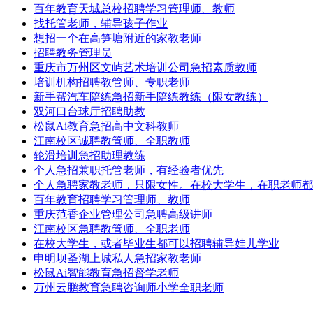
百年教育天城总校招聘学习管理师、教师
找托管老师，辅导孩子作业
想招一个在高笋塘附近的家教老师
招聘教务管理员
重庆市万州区文屿艺术培训公司急招素质教师
培训机构招聘教管师、专职老师
新手帮汽车陪练急招新手陪练教练（限女教练）
双河口台球厅招聘助教
松鼠Ai教育急招高中文科教师
江南校区诚聘教管师、全职教师
轮滑培训急招助理教练
个人急招兼职托管老师，有经验者优先
个人急聘家教老师，只限女性。在校大学生，在职老师都
百年教育招聘学习管理师、教师
重庆范香企业管理公司急聘高级讲师
江南校区急聘教管师、全职老师
在校大学生，或者毕业生都可以招聘辅导娃儿学业
申明坝圣湖上城私人急招家教老师
松鼠Ai智能教育急招督学老师
万州云鹏教育急聘咨询师小学全职老师