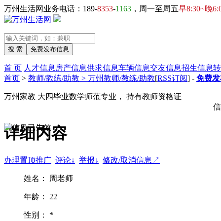
万州生活网业务电话：189-
8353
-
1163
，周一至周五
早8:30~晚6:
首 页
人才信息
房产信息
供求信息
车辆信息
交友信息
招生信息
转
首页
>
教师/教练/助教 > 万州教师/教练/助教
[
RSS订阅
] -
免费发
万州家教 大四毕业数学师范专业， 持有教师资格证
信
详细内容
办理置顶推广
评论↓
举报↓
修改/取消信息↗
姓名： 周老师
年龄： 22
性别： *