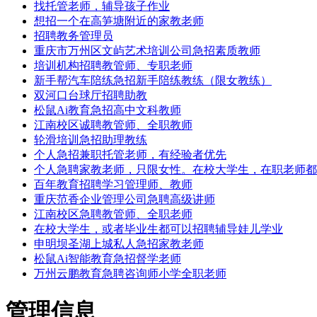
找托管老师，辅导孩子作业
想招一个在高笋塘附近的家教老师
招聘教务管理员
重庆市万州区文屿艺术培训公司急招素质教师
培训机构招聘教管师、专职老师
新手帮汽车陪练急招新手陪练教练（限女教练）
双河口台球厅招聘助教
松鼠Ai教育急招高中文科教师
江南校区诚聘教管师、全职教师
轮滑培训急招助理教练
个人急招兼职托管老师，有经验者优先
个人急聘家教老师，只限女性。在校大学生，在职老师都
百年教育招聘学习管理师、教师
重庆范香企业管理公司急聘高级讲师
江南校区急聘教管师、全职老师
在校大学生，或者毕业生都可以招聘辅导娃儿学业
申明坝圣湖上城私人急招家教老师
松鼠Ai智能教育急招督学老师
万州云鹏教育急聘咨询师小学全职老师
管理信息