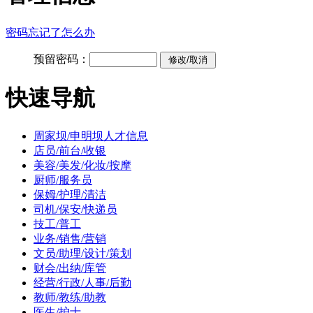
密码忘记了怎么办
预留密码：
快速导航
周家坝/申明坝人才信息
店员/前台/收银
美容/美发/化妆/按摩
厨师/服务员
保姆/护理/清洁
司机/保安/快递员
技工/普工
业务/销售/营销
文员/助理/设计/策划
财会/出纳/库管
经营/行政/人事/后勤
教师/教练/助教
医生/护士