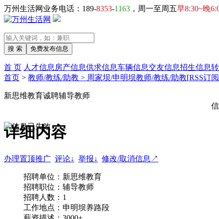
万州生活网业务电话：189-
8353
-
1163
，周一至周五
早8:30~晚6:
首 页
人才信息
房产信息
供求信息
车辆信息
交友信息
招生信息
转
首页
>
教师/教练/助教 > 周家坝/申明坝教师/教练/助教
[
RSS订阅
新思维教育诚聘辅导教师
信
详细内容
办理置顶推广
评论↓
举报↓
修改/取消信息↗
招聘单位：新思维教育
招聘职位：辅导教师
招聘人数：1
工作地点：申明坝养路段
薪资描述：3000+