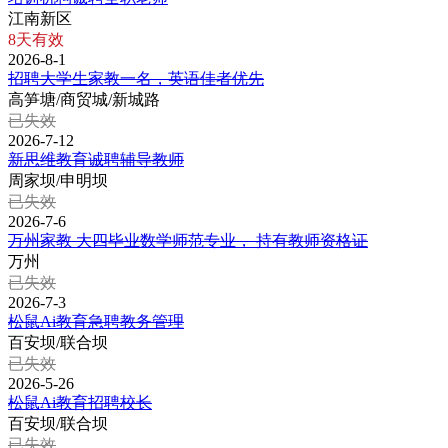
江南新区
8天有效
2026-8-1
招聘大学生家教一名，英语佳者优先
高笋塘/商贸城/新城路
已失效
2026-7-12
新思维教育诚聘辅导教师
周家坝/申明坝
已失效
2026-7-6
万州家教 大四毕业数学师范专业， 持有教师资格证
万州
已失效
2026-7-3
松鼠Ai教育急聘教务管理
百安坝/联合坝
已失效
2026-5-26
松鼠Ai教育招聘校长
百安坝/联合坝
已失效