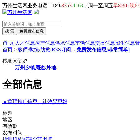
万州生活网业务电话：189-
8353
-
1163
，周一至周五
早8:30~晚6:
首 页
人才信息
房产信息
供求信息
车辆信息
交友信息
招生信息
转
首页
>
教师/教练/助教
[
RSS订阅
] -
免费发布信息[非常简单]
按地区浏览
万州
乡镇
周边/外地
全部信息
▲置顶推广信息，让效果更好
标题
地区
有效期
发布时间
培训机构诚聘全职老师