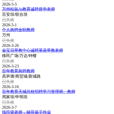
2026-5-5
万州松鼠Ai教育诚聘督学老师
百安坝/联合坝
已失效
2026-5-1
个人急聘全职教师
万州
已失效
2026-3-26
金宝贝早教中心诚聘英语早教老师
移民广场/万达/钟楼
已失效
2026-3-23
百年教育急聘教师
高笋塘/商贸城/新城路
已失效
2026-3-16
百年教育天城总校招聘学习管理师、教师
周家坝/申明坝
已失效
2026-3-7
找托管老师，辅导孩子作业