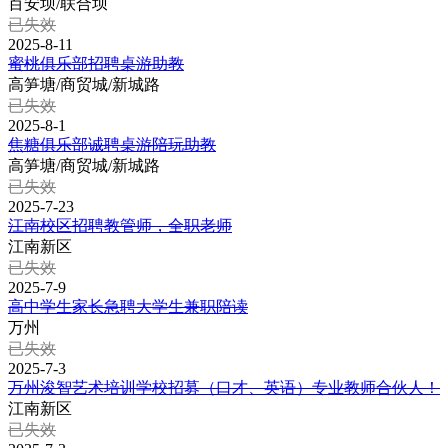
百安坝/联合坝
已失效
2025-8-11
蜜桃俱乐部招聘桌游助教
高笋塘/商贸城/新城路
已失效
2025-8-1
焦糖俱乐部诚聘桌游陪玩助教
高笋塘/商贸城/新城路
已失效
2025-7-23
江南校区招聘教管师，全职老师
江南新区
已失效
2025-7-9
高中学生家长急聘大学生兼职陪读
万州
已失效
2025-7-3
万州浚智艺术培训学校招募（口才、英语）专业教师合伙人！
江南新区
已失效