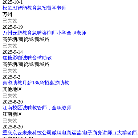
2025-10-1
松鼠Ai智能教育急招督学老师
万州
已失效
2025-9-19
万州云鹏教育急聘咨询师小学全职老师
高笋塘/商贸城/新城路
已失效
2025-9-14
焦糖影咖诚聘台球助教
高笋塘/商贸城/新城路
已失效
2025-9-2
桌游助教月薪18k急招桌游助教
其他地区
已失效
2025-8-20
江南校区诚聘教管师，全职教师
江南新区
已失效
2025-8-20
重庆京云未来科技公司诚聘电商运营/电子商务讲师（大学老师