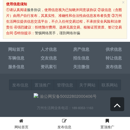
×
使用信息须知
①请认真阅读
服务协议
，使用信息视为已知晓并同意该协议 ②该信息（含图
片）由用户自行发布，其真实性、准确性和合法性由信息发布者负责 ③万州
生活网仅提供信息交流平台，不介入任何交易过程，不承担安全风险和法律
责任 ④强烈建议：拒绝预付费用、选择见面交易、核验证照资质、签订交易
合同 ⑤特别提示：
警惕网络黑手，谨防网络诈骗
网站首页
人才信息
房产信息
供求信息
车辆信息
交友信息
招生信息
转让信息
服务信息
资讯索引
关注微信
发布信息
发布信息
置顶推广
管理信息
关于网站
联系网站
渝公网安备50022802000406号
万州生活网业务电话：189-8353-1163
网站首页
发布信息
置顶推广