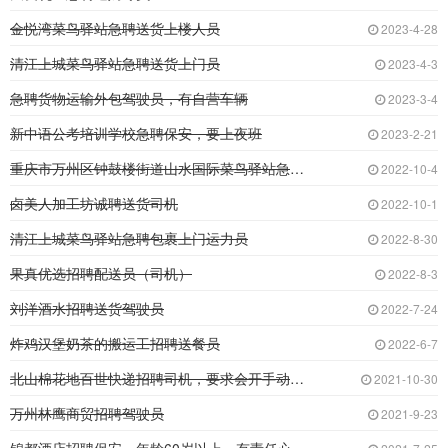
金悦湾菜鸟驿站急聘送货上楼人员
2023-4-28
清江上城菜鸟驿站急聘送货上门员
2023-4-3
急聘货物运输外包驾驶员，有自营车辆
2023-3-4
新中语公考培训学校急聘保安，要上夜班
2023-2-21
重庆市万州区钟鼓楼街道山水国际菜鸟驿站急招送
2022-10-4
卤美人加工坊诚聘送货司机
2022-10-1
清江上城菜鸟驿站急聘包裹上门运力员
2022-8-30
果真优选招聘配送员（司机）
2022-8-3
刘洋酒水招聘送货驾驶员
2022-7-24
炸鸡汉堡奶茶的搬运工招聘送餐员
2022-6-7
北山棉花地百世快递招聘司机，要求会开手动挡，
2021-10-30
万州林鹰商贸招聘驾驶员
2021-9-23