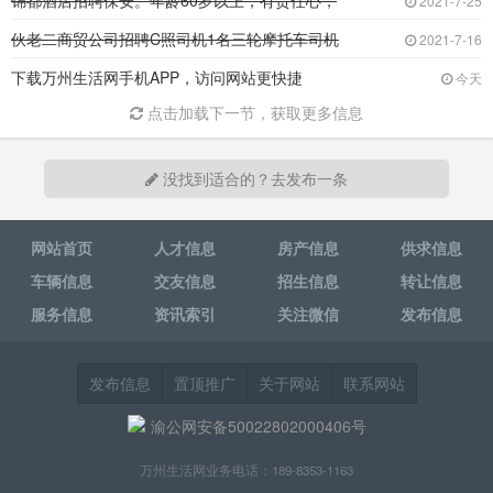
锦都酒店招聘保安。年龄60岁以上，有责任心，
2021-7-25
伙老二商贸公司招聘C照司机1名三轮摩托车司机
2021-7-16
下载万州生活网手机APP，访问网站更快捷
今天
点击加载下一节，获取更多信息
没找到适合的？去发布一条
网站首页
人才信息
房产信息
供求信息
车辆信息
交友信息
招生信息
转让信息
服务信息
资讯索引
关注微信
发布信息
发布信息
置顶推广
关于网站
联系网站
渝公网安备50022802000406号
万州生活网业务电话：189-8353-1163