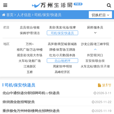
首页
人才信息
司机/保安/快递员
切换栏目
栏目
店员/前台/收银
美容/美发/化妆/按摩
厨师/服务员
保姆/护理/清洁
司机/保安/快递员
技工/普工
业务/销售/营销
文员/助理/设计/策划
地区
万州
高笋塘/商贸城/新城路
沙龙公园/老三峡学院
财会/出纳/库管
经营/行政/人事/后勤
教师/教练/助教
移民广场/万达/钟楼
牌楼/体育场/王牌路
医生/护士
网络/电商/代练
钟点工/兼职/寒暑假工
观音岩/光彩大市场
红光/小天鹅/国本路
外贸/双河口
在校生/实习
无具体意向求职
火车站/龙都广场
北山/枇杷坪
百安坝/联合坝
江南新区
周家坝/申明坝
火车北站/塘坊/天子湖
五桥
高峰经开区
司机/保安/快递员
1
第
节
北山中通快递分部招聘司机，快递员
2026-3-11
崇润酒业急招驾驶员
2025-11-22
重庆极兔万州钟鼓楼网点招聘快递员
2025-11-19