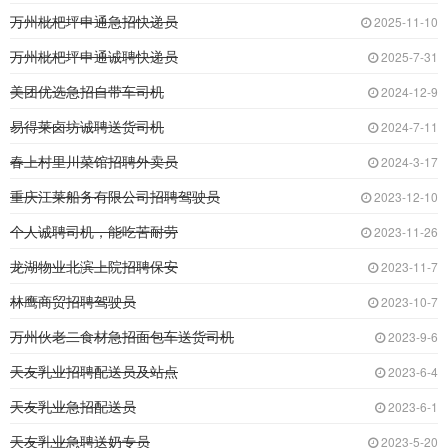
万州枇杷坪申通急招快递员
2025-11-10
万州枇杷坪申通诚聘快递员
2025-7-31
美团优选急招自带车司机
2024-12-9
易得莱卤坊诚聘送货司机
2024-7-11
春上村里川菜馆招聘外卖员
2024-3-17
重庆江莱船务有限公司招聘驾驶员
2023-12-10
个人诚聘司机，能吃苦耐劳
2023-11-26
龙湖物业北滨上院招聘保安
2023-11-7
林鹰商贸招聘驾驶员
2023-10-7
万州伙老二食材急招面包车送货司机
2023-9-6
天友乳业招聘配送员及站点
2023-6-4
天友乳业急招配送员
2023-6-1
天友乳业急聘送奶专员
2023-5-20