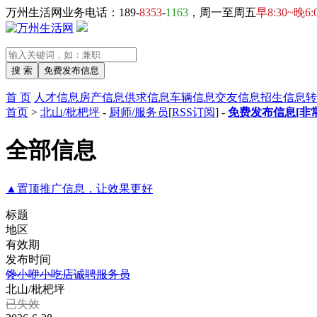
万州生活网业务电话：189-
8353
-
1163
，周一至周五
早8:30~晚6:
首 页
人才信息
房产信息
供求信息
车辆信息
交友信息
招生信息
转
首页
>
北山/枇杷坪
-
厨师/服务员
[
RSS订阅
] -
免费发布信息[非
全部信息
▲置顶推广信息，让效果更好
标题
地区
有效期
发布时间
馋小咿小吃店诚聘服务员
北山/枇杷坪
已失效