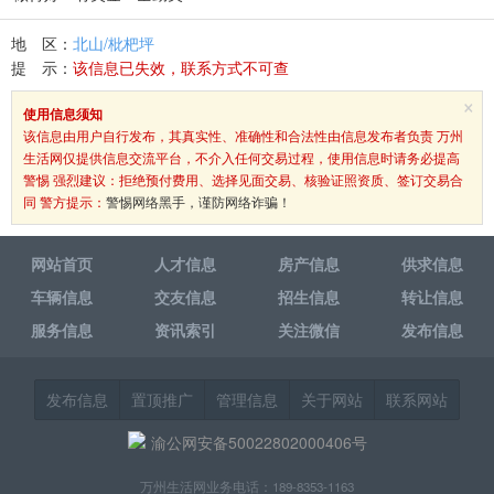
地 区：
北山/枇杷坪
提 示：
该信息已失效，联系方式不可查
×
使用信息须知
该信息由用户自行发布，其真实性、准确性和合法性由信息发布者负责 万州
生活网仅提供信息交流平台，不介入任何交易过程，使用信息时请务必提高
警惕 强烈建议：拒绝预付费用、选择见面交易、核验证照资质、签订交易合
同 警方提示：
警惕网络黑手，谨防网络诈骗！
网站首页
人才信息
房产信息
供求信息
车辆信息
交友信息
招生信息
转让信息
服务信息
资讯索引
关注微信
发布信息
发布信息
置顶推广
管理信息
关于网站
联系网站
渝公网安备50022802000406号
万州生活网业务电话：189-8353-1163