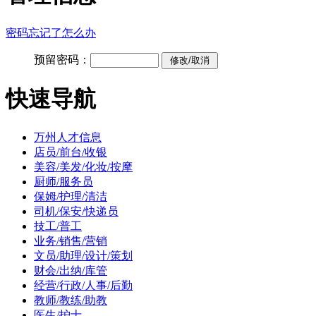
密码忘记了怎么办
预留密码：
快速导航
万州人才信息
店员/前台/收银
美容/美发/化妆/按摩
厨师/服务员
保姆/护理/清洁
司机/保安/快递员
技工/普工
业务/销售/营销
文员/助理/设计/策划
财会/出纳/库管
经营/行政/人事/后勤
教师/教练/助教
医生/护士