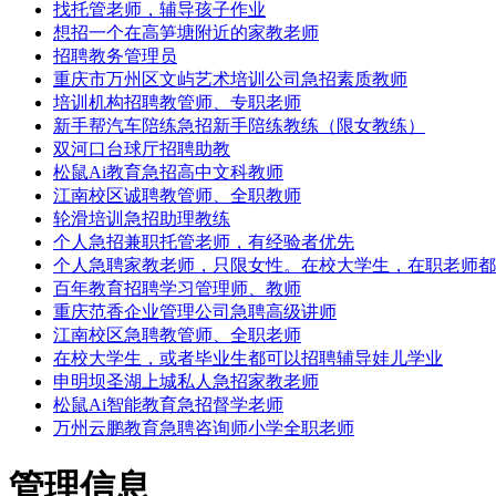
找托管老师，辅导孩子作业
想招一个在高笋塘附近的家教老师
招聘教务管理员
重庆市万州区文屿艺术培训公司急招素质教师
培训机构招聘教管师、专职老师
新手帮汽车陪练急招新手陪练教练（限女教练）
双河口台球厅招聘助教
松鼠Ai教育急招高中文科教师
江南校区诚聘教管师、全职教师
轮滑培训急招助理教练
个人急招兼职托管老师，有经验者优先
个人急聘家教老师，只限女性。在校大学生，在职老师都
百年教育招聘学习管理师、教师
重庆范香企业管理公司急聘高级讲师
江南校区急聘教管师、全职老师
在校大学生，或者毕业生都可以招聘辅导娃儿学业
申明坝圣湖上城私人急招家教老师
松鼠Ai智能教育急招督学老师
万州云鹏教育急聘咨询师小学全职老师
管理信息