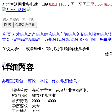
万州生活网业务电话：189-
8353
-
1163
，周一至周五
早8:30~晚6:
首 页
人才信息
房产信息
供求信息
车辆信息
交友信息
招生信息
转
首页
>
教师/教练/助教 > 万州教师/教练/助教
[
RSS订阅
] -
免费发
在校大学生，或者毕业生都可以招聘辅导娃儿学业
信
详细内容
办理置顶推广
评论↓
举报↓
修改/取消信息↗
招聘单位：在校大学生，或者毕业生都可以
招聘职位：辅导娃儿学业
薪资待遇：2000——4000
学历要求：大专
工作地点：万州