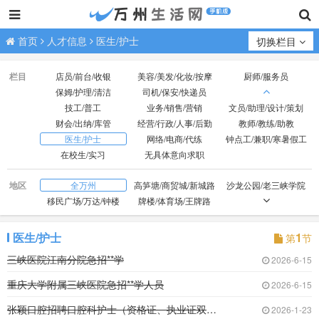
首页
人才信息
医生/护士
切换栏目
栏目
店员/前台/收银
美容/美发/化妆/按摩
厨师/服务员
保姆/护理/清洁
司机/保安/快递员
技工/普工
业务/销售/营销
文员/助理/设计/策划
财会/出纳/库管
经营/行政/人事/后勤
教师/教练/助教
医生/护士
网络/电商/代练
钟点工/兼职/寒暑假工
在校生/实习
无具体意向求职
地区
全万州
高笋塘/商贸城/新城路
沙龙公园/老三峡学院
移民广场/万达/钟楼
牌楼/体育场/王牌路
观音岩/光彩大市场
红光/小天鹅/国本路
外贸/双河口
火车站/龙都广场
北山/枇杷坪
百安坝/联合坝
医生/护士
1
第
节
江南新区
周家坝/申明坝
火车北站/塘坊/天子湖
三峡医院江南分院急招**学
2026-6-15
五桥
高峰经开区
重庆大学附属三峡医院急招**学人员
2026-6-15
张颖口腔招聘口腔科护士（资格证、执业证双证）
2026-1-23