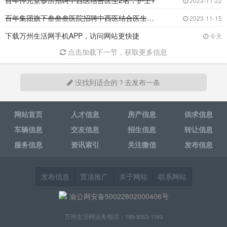
百年仲元堂诊所招聘中西医结合医生2名，护士1
2023-11-22
百年集团旗下叁叁叁医院招聘中西医结合医生2名
2023-11-15
下载万州生活网手机APP，访问网站更快捷
今天
点击加载下一节，获取更多信息
没找到适合的？去发布一条
网站首页
人才信息
房产信息
供求信息
车辆信息
交友信息
招生信息
转让信息
服务信息
资讯索引
关注微信
发布信息
发布信息
置顶推广
关于网站
联系网站
渝公网安备50022802000406号
万州生活网业务电话：189-8353-1163