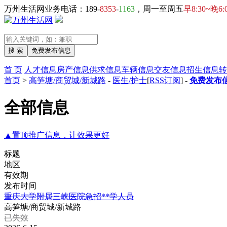
万州生活网业务电话：189-
8353
-
1163
，周一至周五
早8:30~晚6:
首 页
人才信息
房产信息
供求信息
车辆信息
交友信息
招生信息
转
首页
>
高笋塘/商贸城/新城路
-
医生/护士
[
RSS订阅
] -
免费发布信
全部信息
▲置顶推广信息，让效果更好
标题
地区
有效期
发布时间
重庆大学附属三峡医院急招**学人员
高笋塘/商贸城/新城路
已失效