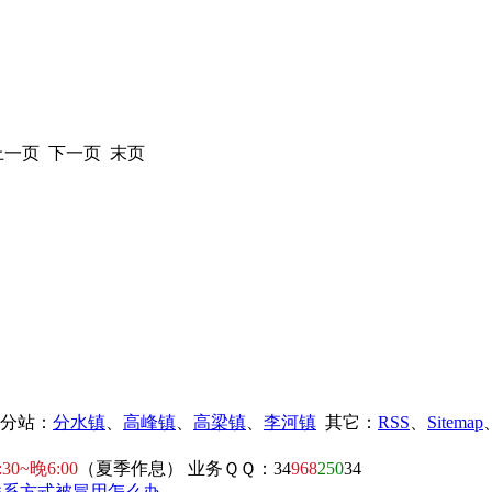
 上一页 下一页 末页
镇分站：
分水镇
、
高峰镇
、
高梁镇
、
李河镇
其它：
RSS
、
Sitemap
:30~晚6:00
（夏季作息） 业务ＱＱ：34
968
250
34
联系方式被冒用怎么办