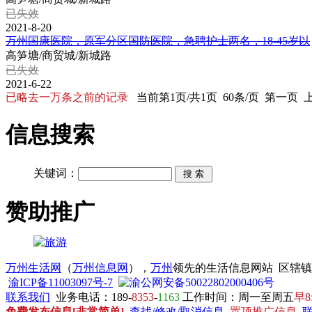
已失效
2021-8-20
万州国康医院，原军分区国防医院，急聘护士两名，18-45岁以
高笋塘/商贸城/新城路
已失效
2021-6-22
已略去一万条之前的记录
当前第1页/共1页 60条/页 第一页
信息搜索
关键词：
赞助推广
万州生活网
（
万州信息网
），
万州
领先的生活信息网站 区辖
渝ICP备11003097号-7
渝公网安备50022802000406号
联系我们
业务电话：189-
8353
-
1163
工作时间：周一至周五
早8
免费发布信息[非常简单]
查找/修改/取消信息
置顶推广信息