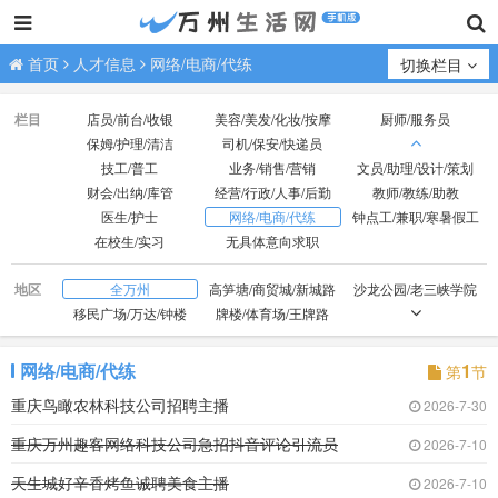
首页
人才信息
网络/电商/代练
切换栏目
栏目
店员/前台/收银
美容/美发/化妆/按摩
厨师/服务员
保姆/护理/清洁
司机/保安/快递员
技工/普工
业务/销售/营销
文员/助理/设计/策划
财会/出纳/库管
经营/行政/人事/后勤
教师/教练/助教
医生/护士
网络/电商/代练
钟点工/兼职/寒暑假工
在校生/实习
无具体意向求职
地区
全万州
高笋塘/商贸城/新城路
沙龙公园/老三峡学院
移民广场/万达/钟楼
牌楼/体育场/王牌路
观音岩/光彩大市场
红光/小天鹅/国本路
外贸/双河口
火车站/龙都广场
北山/枇杷坪
百安坝/联合坝
网络/电商/代练
1
第
节
江南新区
周家坝/申明坝
火车北站/塘坊/天子湖
重庆鸟瞰农林科技公司招聘主播
2026-7-30
五桥
高峰经开区
重庆万州趣客网络科技公司急招抖音评论引流员
2026-7-10
天生城好辛香烤鱼诚聘美食主播
2026-7-10