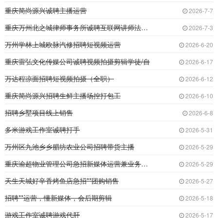
重庆简尚源兴诚聘主播运营
2026-7-7
重庆万州北之城律师事务所诚聘互联网讲师法律讲
2026-7-3
万州学林上城欧脉汽修招聘短视频运营
2026-6-20
重庆雷弘文化传媒公司诚聘视频拍摄剪辑学徒/自
2026-6-17
万达程凉面招聘短视频拍摄（全职）
2026-6-12
重庆简尚源兴招聘生鲜主播场控打包工
2026-6-10
招聘乡墅项目线上销售
2026-6-8
多米游戏工作室诚聘打手
2026-5-31
万州区九池乡乡腊坊农业公司招聘带货主播
2026-5-29
重庆渝超物业管理公司急招新媒体运营兼业务外联
2026-5-29
天生天城好辛香烤鱼店急招**团购销售
2026-5-27
招聘**运营，懂新媒体，会后期剪辑
2026-5-18
游戏工作室诚聘游戏代肝
2026-5-17