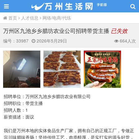
首页
人才信息
网络/电商/代练
万州区九池乡乡腊坊农业公司招聘带货主播
已失效
编号：
33987
2026年5月29日
664人次
招聘单位：万州区九池乡乡腊坊农业有限公司
招聘职位：带货主播
招聘人数：1
薪资描述：面议
我们是万州本地的实体食品生产厂家，拥有自己的正规工厂，专做正
宗川味腊味香肠！坚持传统工艺，肉质醇厚，是实打实的源头好货，