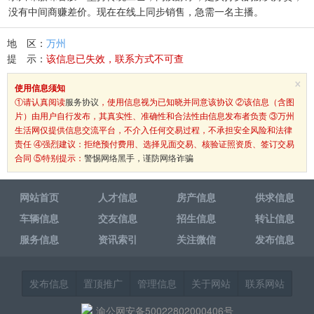
没有中间商赚差价。现在在线上同步销售，急需一名主播。
地 区：
万州
提 示：
该信息已失效，联系方式不可查
×
使用信息须知
①请认真阅读
服务协议
，使用信息视为已知晓并同意该协议 ②该信息（含图
片）由用户自行发布，其真实性、准确性和合法性由信息发布者负责 ③万州
生活网仅提供信息交流平台，不介入任何交易过程，不承担安全风险和法律
责任 ④强烈建议：拒绝预付费用、选择见面交易、核验证照资质、签订交易
合同 ⑤特别提示：
警惕网络黑手，谨防网络诈骗
网站首页
人才信息
房产信息
供求信息
车辆信息
交友信息
招生信息
转让信息
服务信息
资讯索引
关注微信
发布信息
发布信息
置顶推广
管理信息
关于网站
联系网站
渝公网安备50022802000406号