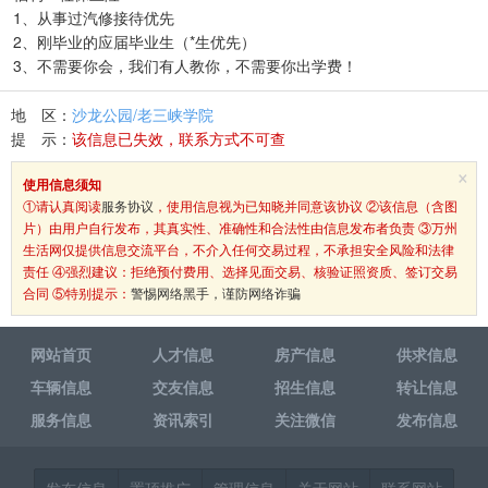
1、从事过汽修接待优先
2、刚毕业的应届毕业生（*生优先）
3、不需要你会，我们有人教你，不需要你出学费！
地 区：
沙龙公园/老三峡学院
提 示：
该信息已失效，联系方式不可查
×
使用信息须知
①请认真阅读
服务协议
，使用信息视为已知晓并同意该协议 ②该信息（含图
片）由用户自行发布，其真实性、准确性和合法性由信息发布者负责 ③万州
生活网仅提供信息交流平台，不介入任何交易过程，不承担安全风险和法律
责任 ④强烈建议：拒绝预付费用、选择见面交易、核验证照资质、签订交易
合同 ⑤特别提示：
警惕网络黑手，谨防网络诈骗
网站首页
人才信息
房产信息
供求信息
车辆信息
交友信息
招生信息
转让信息
服务信息
资讯索引
关注微信
发布信息