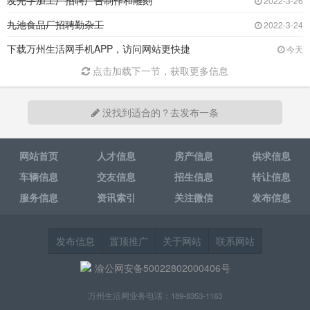
发光字加工厂招聘广告制作和雕刻
2022-3-26
九池食品厂招聘勤杂工
2022-3-24
下载万州生活网手机APP，访问网站更快捷
今天
点击加载下一节，获取更多信息
没找到适合的？去发布一条
网站首页
人才信息
房产信息
供求信息
车辆信息
交友信息
招生信息
转让信息
服务信息
资讯索引
关注微信
发布信息
发布信息
置顶推广
关于网站
联系网站
渝公网安备50022802000406号
万州生活网业务电话：189-8353-1163