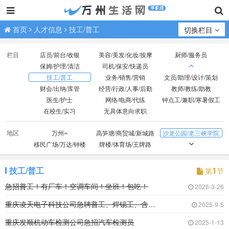
首页
人才信息
技工/普工
切换栏目
栏目
店员/前台/收银
美容/美发/化妆/按摩
厨师/服务员
保姆/护理/清洁
司机/保安/快递员
技工/普工
业务/销售/营销
文员/助理/设计/策划
财会/出纳/库管
经营/行政/人事/后勤
教师/教练/助教
医生/护士
网络/电商/代练
钟点工/兼职/寒暑假工
在校生/实习
无具体意向求职
地区
万州
高笋塘/商贸城/新城路
沙龙公园/老三峡学院
移民广场/万达/钟楼
牌楼/体育场/王牌路
观音岩/光彩大市场
红光/小天鹅/国本路
外贸/双河口
火车站/龙都广场
北山/枇杷坪
百安坝/联合坝
技工/普工
1
第
节
江南新区
周家坝/申明坝
火车北站/塘坊/天子湖
急招普工！有厂车！空调车间！坐班！包吃！
2026-3-26
五桥
高峰经开区
重庆凌天电子科技公司急聘普工、焊锡工、含浸工
2025-9-5
重庆发顺机动车检测公司急招汽车检测员
2025-1-13