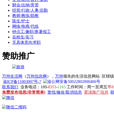
财会/出纳/库管
经营/行政/人事/后勤
教师/教练/助教
医生/护士
网络/电商/代练
钟点工/兼职/寒暑假工
在校生/实习
无具体意向求职
赞助推广
万州生活网
（
万州信息网
），
万州
领先的生活信息网站 区辖
渝ICP备11003097号-7
渝公网安备50022802000406号
联系我们
业务电话：189-
8353
-
1163
工作时间：周一至周五
早8
免费发布信息[非常简单]
查找/修改/取消信息
置顶推广信息