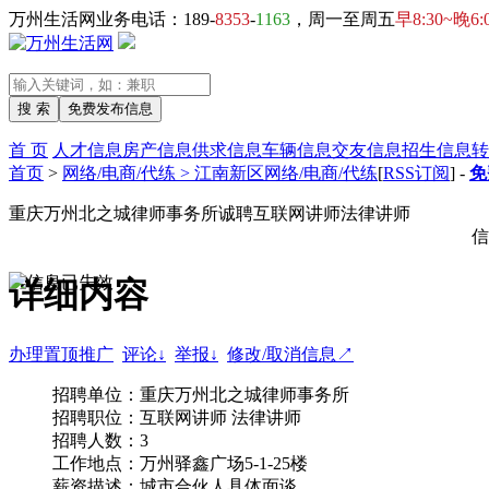
万州生活网业务电话：189-
8353
-
1163
，周一至周五
早8:30~晚6:
首 页
人才信息
房产信息
供求信息
车辆信息
交友信息
招生信息
转
首页
>
网络/电商/代练 > 江南新区网络/电商/代练
[
RSS订阅
] -
免
重庆万州北之城律师事务所诚聘互联网讲师法律讲师
信
详细内容
办理置顶推广
评论↓
举报↓
修改/取消信息↗
招聘单位：重庆万州北之城律师事务所
招聘职位：互联网讲师 法律讲师
招聘人数：3
工作地点：万州驿鑫广场5-1-25楼
薪资描述：城市合伙人具体面谈