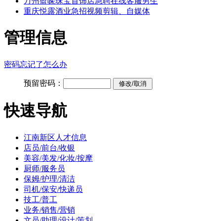
万州盈哚珠宝首饰店急聘在线客服男生
重庆悦露酒业急招视频剪辑、自媒体
管理信息
密码忘记了怎么办
预留密码：
快速导航
江南新区人才信息
店员/前台/收银
美容/美发/化妆/按摩
厨师/服务员
保姆/护理/清洁
司机/保安/快递员
技工/普工
业务/销售/营销
文员/助理/设计/策划