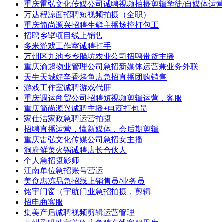
重庆雷弘文化传媒公司诚聘视频拍摄剪辑学徒/自媒体运
万达程凉面招聘短视频拍摄（全职）
重庆简尚源兴招聘生鲜主播场控打包工
招聘乡墅项目线上销售
多米游戏工作室诚聘打手
万州区九池乡乡腊坊农业公司招聘带货主播
重庆渝超物业管理公司急招新媒体运营兼业务外联
天生天城好辛香烤鱼店急招直播团购销售
游戏工作室诚聘游戏代肝
重庆调运商贸公司招聘短视频剪辑运营，客服
重庆简尚源兴诚聘主播+电商打包员
家仕洁家政急聘运营拍摄
招聘直播运营，懂新媒体，会后期剪辑
重庆雷弘文化传媒公司急招女主播
洞府鲜菜火锅诚聘店长合伙人
个人急招摄影师
江南单位急招账号营运
美食惠冻品急招线上销售员/业务员
铭宇门窗（宇航门业急招拍摄，剪辑
招电商客服
集美产后诚聘视频剪辑运营管理