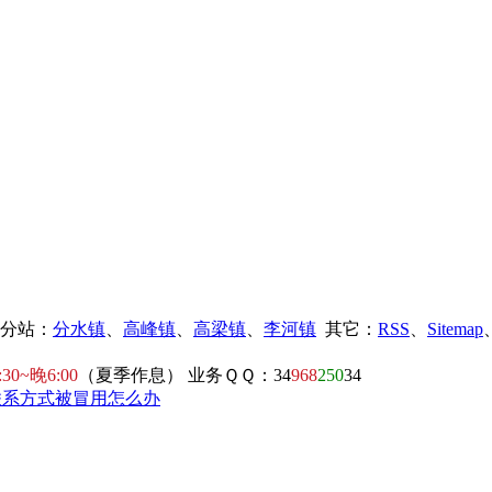
镇分站：
分水镇
、
高峰镇
、
高梁镇
、
李河镇
其它：
RSS
、
Sitemap
:30~晚6:00
（夏季作息） 业务ＱＱ：34
968
250
34
联系方式被冒用怎么办