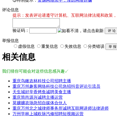
⑤特别提示：
警惕网络黑手，谨防网络诈骗
评论信息
提示：发表评论请遵守计算机、互联网法律法规和政策，
验证码：
举报信息
虚假信息
重复信息
失效信息
分类错误
相关信息
我们猜你可能会对这些信息感兴趣↙
重庆鸟瞰农林科技公司招聘主播
重庆万州趣客网络科技公司急招抖音评论引流员
天生城好辛香烤鱼诚聘美食主播
重庆简尚源兴诚聘主播运营
莫嬢嬢农场急招自媒体合伙人
重庆万州北之城律师事务所诚聘互联网讲师法律讲师
万州学林上城欧脉汽修招聘短视频运营