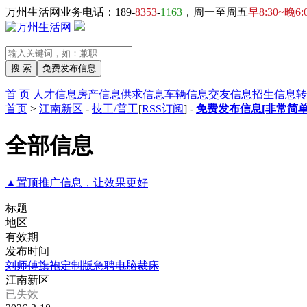
万州生活网业务电话：189-
8353
-
1163
，周一至周五
早8:30~晚6:
首 页
人才信息
房产信息
供求信息
车辆信息
交友信息
招生信息
转
首页
>
江南新区
-
技工/普工
[
RSS订阅
] -
免费发布信息[非常简单
全部信息
▲置顶推广信息，让效果更好
标题
地区
有效期
发布时间
刘师傅旗袍定制版急聘电脑裁床
江南新区
已失效