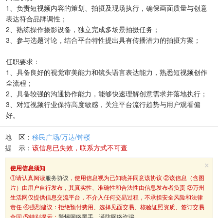
1、负责短视频内容的策划、拍摄及现场执行，确保画面质量与创意
表达符合品牌调性；
2、熟练操作摄影设备，独立完成多场景拍摄任务；
3、参与选题讨论，结合平台特性提出具有传播潜力的拍摄方案；
任职要求：
1、具备良好的视觉审美能力和镜头语言表达能力，熟悉短视频创作
全流程；
2、具备较强的沟通协作能力，能够快速理解创意需求并落地执行；
3、对短视频行业保持高度敏感，关注平台流行趋势与用户观看偏
好。
地 区：
移民广场/万达/钟楼
提 示：
该信息已失效，联系方式不可查
×
使用信息须知
①请认真阅读
服务协议
，使用信息视为已知晓并同意该协议 ②该信息（含图
片）由用户自行发布，其真实性、准确性和合法性由信息发布者负责 ③万州
生活网仅提供信息交流平台，不介入任何交易过程，不承担安全风险和法律
责任 ④强烈建议：拒绝预付费用、选择见面交易、核验证照资质、签订交易
合同 ⑤特别提示：
警惕网络黑手，谨防网络诈骗