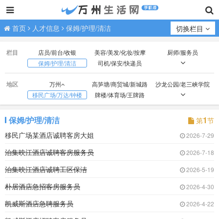
首页
人才信息
保姆/护理/清洁
切换栏目
栏目
店员/前台/收银
美容/美发/化妆/按摩
厨师/服务员
保姆/护理/清洁
司机/保安/快递员
技工/普工
业务/销售/营销
文员/助理/设计/策划
地区
万州
高笋塘/商贸城/新城路
沙龙公园/老三峡学院
财会/出纳/库管
经营/行政/人事/后勤
教师/教练/助教
移民广场/万达/钟楼
牌楼/体育场/王牌路
医生/护士
网络/电商/代练
钟点工/兼职/寒暑假工
观音岩/光彩大市场
红光/小天鹅/国本路
外贸/双河口
在校生/实习
无具体意向求职
火车站/龙都广场
北山/枇杷坪
百安坝/联合坝
保姆/护理/清洁
1
第
节
江南新区
周家坝/申明坝
火车北站/塘坊/天子湖
移民广场某酒店诚聘客房大姐
2026-7-29
五桥
高峰经开区
泊集映江酒店诚聘客房服务员
2026-7-18
泊集映江酒店诚聘工区保洁
2026-5-19
朴居酒店急招客房服务员
2026-4-30
凯威斯酒店急聘服务员
2026-4-22