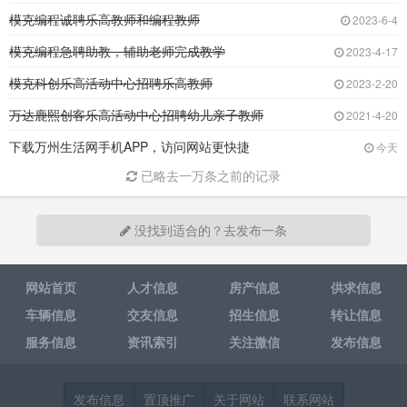
模克编程诚聘乐高教师和编程教师
2023-6-4
模克编程急聘助教，辅助老师完成教学
2023-4-17
模克科创乐高活动中心招聘乐高教师
2023-2-20
万达鹿熙创客乐高活动中心招聘幼儿亲子教师
2021-4-20
下载万州生活网手机APP，访问网站更快捷
今天
已略去一万条之前的记录
没找到适合的？去发布一条
网站首页
人才信息
房产信息
供求信息
车辆信息
交友信息
招生信息
转让信息
服务信息
资讯索引
关注微信
发布信息
发布信息
置顶推广
关于网站
联系网站