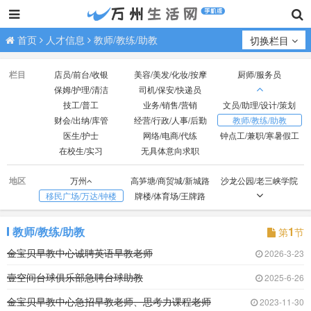
首页
人才信息
教师/教练/助教
切换栏目
栏目
店员/前台/收银
美容/美发/化妆/按摩
厨师/服务员
保姆/护理/清洁
司机/保安/快递员
技工/普工
业务/销售/营销
文员/助理/设计/策划
财会/出纳/库管
经营/行政/人事/后勤
教师/教练/助教
医生/护士
网络/电商/代练
钟点工/兼职/寒暑假工
在校生/实习
无具体意向求职
地区
万州
高笋塘/商贸城/新城路
沙龙公园/老三峡学院
移民广场/万达/钟楼
牌楼/体育场/王牌路
观音岩/光彩大市场
红光/小天鹅/国本路
外贸/双河口
火车站/龙都广场
北山/枇杷坪
百安坝/联合坝
教师/教练/助教
1
第
节
江南新区
周家坝/申明坝
火车北站/塘坊/天子湖
金宝贝早教中心诚聘英语早教老师
2026-3-23
五桥
高峰经开区
壹空间台球俱乐部急聘台球助教
2025-6-26
金宝贝早教中心急招早教老师、思考力课程老师
2023-11-30