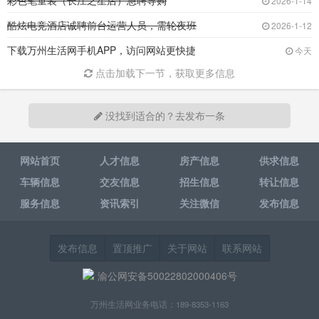
彩色笔童装（长江之星店）急聘导购
2026-1-14
酷炫电竞酒店诚聘前台运营人员，需轮夜班
2026-1-12
下载万州生活网手机APP，访问网站更快捷
今天
点击加载下一节，获取更多信息
没找到适合的？去发布一条
网站首页
人才信息
房产信息
供求信息
车辆信息
交友信息
招生信息
转让信息
服务信息
资讯索引
关注微信
发布信息
发布信息
置顶推广
关于网站
联系网站
渝公网安备50022802000406号
万州生活网业务电话：189-8353-1163