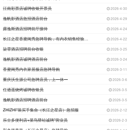
江南彩票店诚聘收银开票员
2026-4-30
逸帆影酒店急招酒店前台
2026-4-29
露逸斯酒店招聘前厅接待
2026-4-24
长江之星香蜜闺秀急聘导购，有内衣销售经验者优
2026-4-22
柒霏酒店招聘前台收银
2026-3-25
逸帆影酒店诚聘酒店前台
2026-3-24
香蜜闺秀内衣家居服店急聘导购
2026-3-11
重庆沃生源公司急聘店员，上一休一
2026-3-6
任逍遥烧烤诚聘收银员
2026-3-5
逸帆影酒店招聘酒店前台
2026-3-5
ZHIZHI*装买手集合（长江之星店）急招服
2026-2-12
乐士多便利店+菜鸟驿站诚聘*营业员
2026-2-3