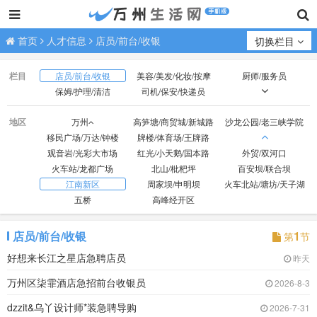
首页
人才信息
店员/前台/收银
切换栏目
栏目
店员/前台/收银
美容/美发/化妆/按摩
厨师/服务员
保姆/护理/清洁
司机/保安/快递员
技工/普工
业务/销售/营销
文员/助理/设计/策划
地区
万州
高笋塘/商贸城/新城路
沙龙公园/老三峡学院
财会/出纳/库管
经营/行政/人事/后勤
教师/教练/助教
移民广场/万达/钟楼
牌楼/体育场/王牌路
医生/护士
网络/电商/代练
钟点工/兼职/寒暑假工
观音岩/光彩大市场
红光/小天鹅/国本路
外贸/双河口
在校生/实习
无具体意向求职
火车站/龙都广场
北山/枇杷坪
百安坝/联合坝
江南新区
周家坝/申明坝
火车北站/塘坊/天子湖
五桥
高峰经开区
店员/前台/收银
1
第
节
好想来长江之星店急聘店员
昨天
万州区柒霏酒店急招前台收银员
2026-8-3
dzzit&乌丫设计师*装急聘导购
2026-7-31