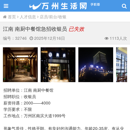
首页
人才信息
店员/前台/收银
江南 南厨中餐馆急招收银员
已失效
编号：
32746
2025年12月16日
1113人次
招聘单位：江南 南厨中餐馆
招聘职位：收银员
薪资待遇：2000——4000
学历要求：不限
工作地点：万州区南滨大道1999号
形象气质佳，性格开朗。有良好的沟通能力。年龄20-35岁。有从业