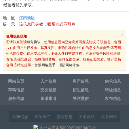
经验者优先录取。
地 区：
江南新区
提 示：
该信息已失效，联系方式不可查
×
使用信息须知
①请认真阅读
服务协议
，使用信息视为已知晓并同意该协议 ②该信息（含图
片）由用户自行发布，其真实性、准确性和合法性由信息发布者负责 ③万州
生活网仅提供信息交流平台，不介入任何交易过程，不承担安全风险和法律
责任 ④强烈建议：拒绝预付费用、选择见面交易、核验证照资质、签订交易
合同 ⑤特别提示：
警惕网络黑手，谨防网络诈骗
网站首页
人才信息
房产信息
供求信息
车辆信息
交友信息
招生信息
转让信息
服务信息
资讯索引
关注微信
发布信息
发布信息
置顶推广
管理信息
关于网站
联系网站
渝公网安备50022802000406号