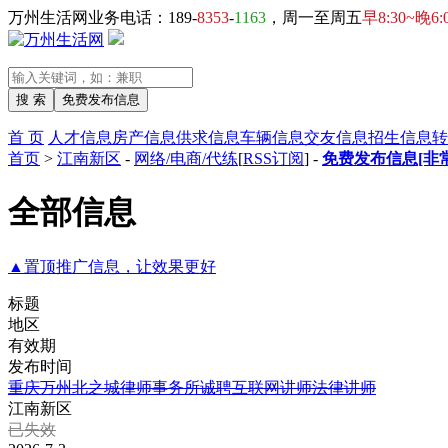
万州生活网业务电话：189-
8353
-
1163
，周一至周五
早8:30~晚6:
首 页
人才信息
房产信息
供求信息
车辆信息
交友信息
招生信息
转
首页
>
江南新区
-
网络/电商/代练
[
RSS订阅
] -
免费发布信息[非
全部信息
▲置顶推广信息，让效果更好
标题
地区
有效期
发布时间
重庆万州北之城律师事务所诚聘互联网讲师法律讲师
江南新区
已失效