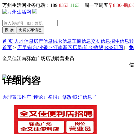
万州生活网业务电话：189-
8353
-
1163
，周一至周五
早8:30~晚6:
首 页
人才信息
房产信息
供求信息
车辆信息
交友信息
招生信息
转
首页
>
店员/前台/收银 > 江南新区店员/前台/收银
[
RSS订阅
] -
免
全又佳江南驿鑫广场店诚聘营业员
信
详细内容
办理置顶推广
评论↓
举报↓
修改/取消信息↗