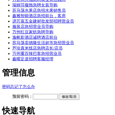
瑞丽莎服饰急聘女装导购
苏马荡水果店急招水果销售员
鑫雅智能酒店急招前台，客房
进芯嘉五金建材批发部招聘营业员
服装店急招营业员导购
万州红豆家纺急聘导购
逸帆影酒店诚聘酒店前台
苏马荡卖德隆生活超市急招营业员
芦珍真米线店急聘店长/店员
万州重百辣巴客急招营业员
鑫曜足道招聘客服经理
管理信息
密码忘记了怎么办
预留密码：
快速导航