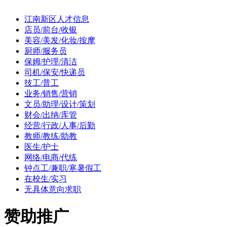
江南新区人才信息
店员/前台/收银
美容/美发/化妆/按摩
厨师/服务员
保姆/护理/清洁
司机/保安/快递员
技工/普工
业务/销售/营销
文员/助理/设计/策划
财会/出纳/库管
经营/行政/人事/后勤
教师/教练/助教
医生/护士
网络/电商/代练
钟点工/兼职/寒暑假工
在校生/实习
无具体意向求职
赞助推广