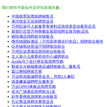
我们猜你可能会对这些信息感兴趣↙
中国体育彩票急聘销售员
海洋馆全又佳急聘营业员
万州区渝可人副食零售便利店急招美宜佳夜班店员
新世纪百货万州商都女装部招聘女装导购/店长
骏怡酒店招聘超市收银员
维也纳国际酒店（万州高笋塘步行街店）招聘前台接待
白羊镇电信营业厅招聘电信前台
万州区柒霏酒店急招前台收银员
主人翁小儿推拿药浴中心诚聘前台
dzzit&乌丫设计师女装急聘导购
勤道乐火锅福斯德店诚聘收银员、服务员
霖江阁招聘茶艺师
万达程凉面诚聘营业员，另招2人兼职
渝鼎邂逅诚聘吧台服务员
万达OPPO体验店急聘导购
音乐广场酒店急聘前台1名
好辛香烤鱼急聘前台收银员
孔记果业急聘水果营业员
万达周大福急聘珠宝销售顾问