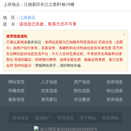
上班地点：江南新区长江之星B1栋10楼
地 区：
江南新区
提 示：
该信息已失效，联系方式不可查
×
使用信息须知
①请认真阅读
服务协议
，使用信息视为已知晓并同意该协议 ②该信息（含图
片）由用户自行发布，其真实性、准确性和合法性由信息发布者负责 ③万州
生活网仅提供信息交流平台，不介入任何交易过程，不承担安全风险和法律
责任 ④强烈建议：拒绝预付费用、选择见面交易、核验证照资质、签订交易
合同 ⑤特别提示：
警惕网络黑手，谨防网络诈骗
网站首页
人才信息
房产信息
供求信息
车辆信息
交友信息
招生信息
转让信息
服务信息
资讯索引
关注微信
发布信息
发布信息
置顶推广
管理信息
关于网站
联系网站
渝公网安备50022802000406号