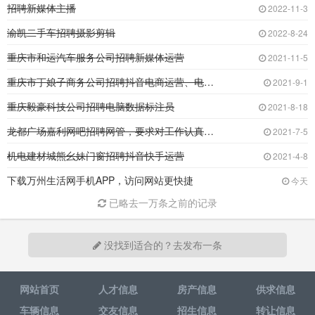
招聘新媒体主播
2022-11-3
渝凯二手车招聘摄影剪辑
2022-8-24
重庆市和运汽车服务公司招聘新媒体运营
2021-11-5
重庆市丁娘子商务公司招聘抖音电商运营、电商主
2021-9-1
重庆毅豪科技公司招聘电脑数据标注员
2021-8-18
龙都广场嘉利网吧招聘网管，要求对工作认真负责
2021-7-5
机电建材城熊幺妹门窗招聘抖音快手运营
2021-4-8
下载万州生活网手机APP，访问网站更快捷
今天
已略去一万条之前的记录
没找到适合的？去发布一条
网站首页
人才信息
房产信息
供求信息
车辆信息
交友信息
招生信息
转让信息