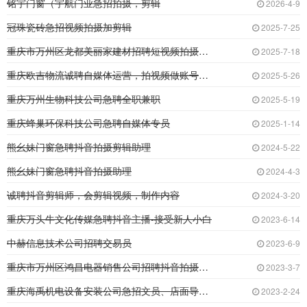
铭宇门窗（宇航门业急招拍摄，剪辑
2026-4-9
冠珠瓷砖急招视频拍摄加剪辑
2025-7-25
重庆市万州区龙都美丽家建材招聘短视频拍摄剪辑
2025-7-18
重庆欧吉物流诚聘自媒体运营，拍视频做账号，有
2025-5-26
重庆万州生物科技公司急聘全职兼职
2025-5-19
重庆蜂巢环保科技公司急聘自媒体专员
2025-1-14
熊幺妹门窗急聘抖音拍摄剪辑助理
2024-5-22
熊幺妹门窗急聘抖音拍摄助理
2024-4-3
诚聘抖音剪辑师，会剪辑视频，制作内容
2024-3-20
重庆万头牛文化传媒急聘抖音主播-接受新人小白
2023-6-14
中赫信息技术公司招聘交易员
2023-6-9
重庆市万州区鸿昌电器销售公司招聘抖音拍摄剪辑
2023-3-7
重庆海禹机电设备安装公司急招文员、店面导购、
2023-2-24