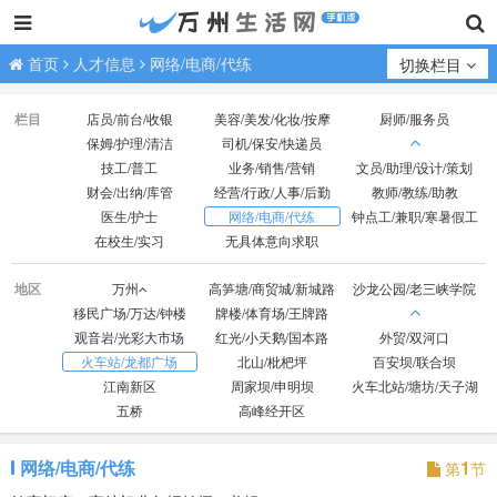
首页
人才信息
网络/电商/代练
切换栏目
栏目
店员/前台/收银
美容/美发/化妆/按摩
厨师/服务员
保姆/护理/清洁
司机/保安/快递员
技工/普工
业务/销售/营销
文员/助理/设计/策划
财会/出纳/库管
经营/行政/人事/后勤
教师/教练/助教
医生/护士
网络/电商/代练
钟点工/兼职/寒暑假工
在校生/实习
无具体意向求职
地区
万州
高笋塘/商贸城/新城路
沙龙公园/老三峡学院
移民广场/万达/钟楼
牌楼/体育场/王牌路
观音岩/光彩大市场
红光/小天鹅/国本路
外贸/双河口
火车站/龙都广场
北山/枇杷坪
百安坝/联合坝
江南新区
周家坝/申明坝
火车北站/塘坊/天子湖
五桥
高峰经开区
网络/电商/代练
1
第
节