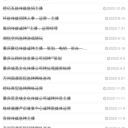
橙亿互娱传媒急招主播
2023-12-29
环娱传媒招聘人事，运营，主播
2023-8-10
胤玥传媒诚聘**主播，运营经理
2023-7-31
潮悦空间急聘游戏陪玩
2023-6-12
重庆聚信传媒诚聘主播、策划、电销、前台、运营
2023-5-18
重庆云阔科技发展公司招聘**策划
2023-4-4
重庆城觅文化传播公司聘短视频剪辑师
2023-4-3
万州国康医院急聘网络咨询
2023-3-21
橙钰商贸急聘网络运营
2022-11-25
重庆星意镜文化传媒公司诚聘抖音主播
2022-11-11
格林黛娜产后修复中心诚聘新媒体运营
2022-11-9
音煌传媒急聘主播
2022-11-9