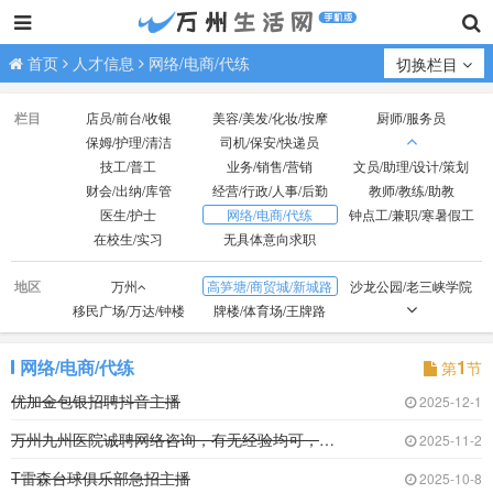
首页
人才信息
网络/电商/代练
切换栏目
栏目
店员/前台/收银
美容/美发/化妆/按摩
厨师/服务员
保姆/护理/清洁
司机/保安/快递员
技工/普工
业务/销售/营销
文员/助理/设计/策划
财会/出纳/库管
经营/行政/人事/后勤
教师/教练/助教
医生/护士
网络/电商/代练
钟点工/兼职/寒暑假工
在校生/实习
无具体意向求职
地区
万州
高笋塘/商贸城/新城路
沙龙公园/老三峡学院
移民广场/万达/钟楼
牌楼/体育场/王牌路
观音岩/光彩大市场
红光/小天鹅/国本路
外贸/双河口
火车站/龙都广场
北山/枇杷坪
百安坝/联合坝
网络/电商/代练
1
第
节
江南新区
周家坝/申明坝
火车北站/塘坊/天子湖
优加金包银招聘抖音主播
2025-12-1
五桥
高峰经开区
万州九州医院诚聘网络咨询，有无经验均可，带薪
2025-11-2
T雷森台球俱乐部急招主播
2025-10-8