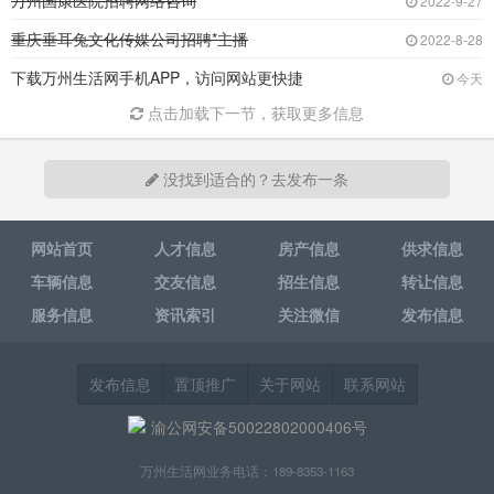
万州国康医院招聘网络咨询
2022-9-27
重庆垂耳兔文化传媒公司招聘*主播
2022-8-28
下载万州生活网手机APP，访问网站更快捷
今天
点击加载下一节，获取更多信息
没找到适合的？去发布一条
网站首页
人才信息
房产信息
供求信息
车辆信息
交友信息
招生信息
转让信息
服务信息
资讯索引
关注微信
发布信息
发布信息
置顶推广
关于网站
联系网站
渝公网安备50022802000406号
万州生活网业务电话：189-8353-1163