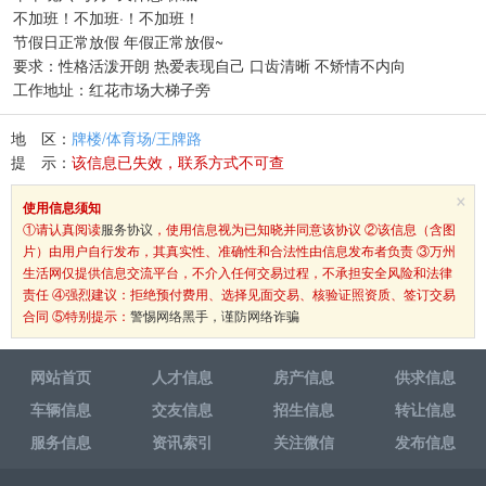
不加班！不加班·！不加班！
节假日正常放假 年假正常放假~
要求：性格活泼开朗 热爱表现自己 口齿清晰 不矫情不内向
工作地址：红花市场大梯子旁
地 区：
牌楼/体育场/王牌路
提 示：
该信息已失效，联系方式不可查
×
使用信息须知
①请认真阅读
服务协议
，使用信息视为已知晓并同意该协议 ②该信息（含图
片）由用户自行发布，其真实性、准确性和合法性由信息发布者负责 ③万州
生活网仅提供信息交流平台，不介入任何交易过程，不承担安全风险和法律
责任 ④强烈建议：拒绝预付费用、选择见面交易、核验证照资质、签订交易
合同 ⑤特别提示：
警惕网络黑手，谨防网络诈骗
网站首页
人才信息
房产信息
供求信息
车辆信息
交友信息
招生信息
转让信息
服务信息
资讯索引
关注微信
发布信息