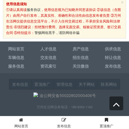
×
使用信息须知
①请认真阅读
服务协议
，使用信息视为已知晓并同意该协议 ②该信息（含图
片）由用户自行发布，其真实性、准确性和合法性由信息发布者负责 ③万州
生活网仅提供信息交流平台，不介入任何交易过程，不承担安全风险和法律
责任 ④强烈建议：拒绝预付费用、选择见面交易、核验证照资质、签订交易
合同 ⑤特别提示：
警惕网络黑手，谨防网络诈骗
网站首页
人才信息
房产信息
供求信息
车辆信息
交友信息
招生信息
转让信息
服务信息
资讯索引
关注微信
发布信息
发布信息
置顶推广
管理信息
关于网站
联系网站
渝公网安备50022802000406号
万州生活网业务电话：189-8353-1163
网站首页
发布信息
置顶推广