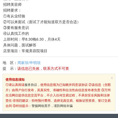
招聘美容师
招聘要求：
①有从业经验
②可以来面试（面试了才能知道双方是否合适）
③要有服务意识
④认真找工作的
上班时间：早8.30晚6.30，月休4天
具体问题，面试解答
店里项目：常规美容院项目
地 区：
周家坝/申明坝
提 示：
该信息已失效，联系方式不可查
×
使用信息须知
①请认真阅读
服务协议
，使用信息视为已知晓并同意该协议 ②该信息（含图
片）由用户自行发布，其真实性、准确性和合法性由信息发布者负责 ③万州
生活网仅提供信息交流平台，不介入任何交易过程，不承担安全风险和法律
责任 ④强烈建议：拒绝预付费用、选择见面交易、核验证照资质、签订交易
合同 ⑤特别提示：
警惕网络黑手，谨防网络诈骗