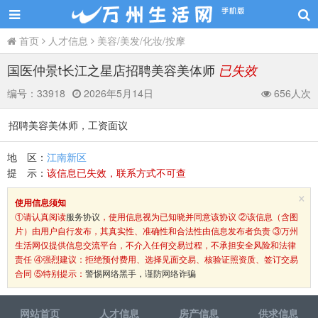
首页
人才信息
美容/美发/化妆/按摩
国医仲景t长江之星店招聘美容美体师
已失效
编号：
33918
2026年5月14日
656人次
招聘美容美体师，工资面议
地 区：
江南新区
提 示：
该信息已失效，联系方式不可查
×
使用信息须知
①请认真阅读
服务协议
，使用信息视为已知晓并同意该协议 ②该信息（含图
片）由用户自行发布，其真实性、准确性和合法性由信息发布者负责 ③万州
生活网仅提供信息交流平台，不介入任何交易过程，不承担安全风险和法律
责任 ④强烈建议：拒绝预付费用、选择见面交易、核验证照资质、签订交易
合同 ⑤特别提示：
警惕网络黑手，谨防网络诈骗
网站首页
人才信息
房产信息
供求信息