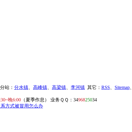
镇分站：
分水镇
、
高峰镇
、
高梁镇
、
李河镇
其它：
RSS
、
Sitemap
:30~晚6:00
（夏季作息） 业务ＱＱ：34
968
250
34
联系方式被冒用怎么办