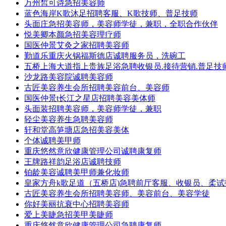
万州皙可诗急招美容师
蓝色海岸K歌沐足招聘客服、K歌技师、普足技师
头面庄急招美容师，美容师学徒，兼职，全职合作伙伴
悦美卿本颜急招美容理疗师
国医仲景艾灸之家招聘美容师
勤道乐重庆火锅福斯德店诚聘服务员，洗碗工
五桥上海大道指上贵族足浴急聘收银员.接待营销.普足技师
沙龙路美容院诚聘美容师
古匠美容养生会所招聘美容前台、美容师
国医仲景t长江之星店招聘美容美体师
头面装招聘美容师，美容师学徒，兼职
轻尘美容养生急聘美容师
轩和堂高笋塘店急招美容美体
个体诚聘美甲师
重庆悠然意欣健康管理公司诚聘康复师
王牌路祥韵足浴店诚聘技师
铂龄美容诚聘美甲师兼化妆师
皇家方舟k歌足道（五桥店)急聘前厅客服、收银员、柔试
古匠美容养生会所招聘美容师、美容前台、美容学徒
你好美丽抗衰中心招聘美容师
爱上美睫急招美甲美睫师
重庆悠然意欣健康管理公司急聘康复师