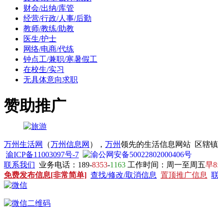
财会/出纳/库管
经营/行政/人事/后勤
教师/教练/助教
医生/护士
网络/电商/代练
钟点工/兼职/寒暑假工
在校生/实习
无具体意向求职
赞助推广
万州生活网
（
万州信息网
），
万州
领先的生活信息网站 区辖
渝ICP备11003097号-7
渝公网安备50022802000406号
联系我们
业务电话：189-
8353
-
1163
工作时间：周一至周五
早8
免费发布信息[非常简单]
查找/修改/取消信息
置顶推广信息