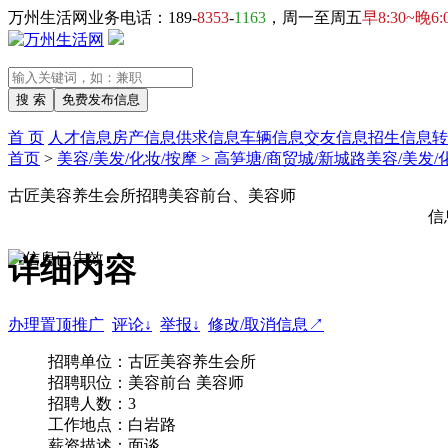
万州生活网业务电话：189-
8353
-
1163
，周一至周五
早8:30~晚6:
首 页
人才信息
房产信息
供求信息
车辆信息
交友信息
招生信息
转
首页
>
美容/美发/化妆/按摩 > 高笋塘/商贸城/新城路美容/美发/
古匠美容养生会所招聘美容前台、美容师
信
详细内容
办理置顶推广
评论↓
举报↓
修改/取消信息↗
招聘单位：古匠美容养生会所
招聘职位：美容前台 美容师
招聘人数：3
工作地点：白岩路
薪资描述：面谈