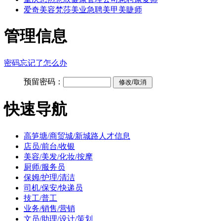
爱奇美容梵莎美业急聘美甲美睫师
管理信息
密码忘记了怎么办
预留密码：
快速导航
高笋塘/商贸城/新城路人才信息
店员/前台/收银
美容/美发/化妆/按摩
厨师/服务员
保姆/护理/清洁
司机/保安/快递员
技工/普工
业务/销售/营销
文员/助理/设计/策划