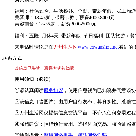
福利：社保五险、生活餐补、全勤、带薪年假、员工旅游
美容师：18-45岁，带薪带教，薪资4000-8000元
美容前台：18-35岁 ，薪资3000-5000元
福利：五险+月休4天+带薪年假+节日福利+团队旅游＋餐
来电话时请说是在
万州生活网
www.cqwanzhou.net
看到的
联系方式
该信息已失效，联系方式被隐藏
使用须知（必读）
①请认真阅读
服务协议
，使用信息视为已知晓并同意该协
②该信息（含图片）由用户自行发布，其真实性、准确性
③万州生活网仅提供信息交流平台，不介入任何交易过程
④强烈建议：拒绝预付费用、选择见面交易、核验证照资
⑤特别提示：
警惕网络黑手，谨防网络诈骗