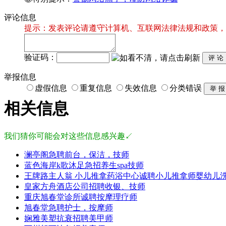
评论信息
提示：发表评论请遵守计算机、互联网法律法规和政策，
验证码：
举报信息
虚假信息
重复信息
失效信息
分类错误
相关信息
我们猜你可能会对这些信息感兴趣↙
澜亭阁急聘前台，保洁，技师
蓝色海岸k歌沐足急招养生spa技师
王牌路主人翁 小儿推拿药浴中心诚聘小儿推拿师婴幼儿
皇家方舟酒店公司招聘收银、技师
重庆旭春堂诊所诚聘按摩理疗师
旭春堂急聘护士，按摩师
娴雅美塑抗衰招聘美甲师