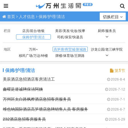
首页
人才信息
保姆/护理/清洁
切换栏目
栏目
店员/前台/收银
美容/美发/化妆/按摩
厨师/服务员
保姆/护理/清洁
司机/保安/快递员
技工/普工
业务/销售/营销
文员/助理/设计/策划
地区
万州
高笋塘/商贸城/新城路
沙龙公园/老三峡学院
财会/出纳/库管
经营/行政/人事/后勤
教师/教练/助教
移民广场/万达/钟楼
牌楼/体育场/王牌路
医生/护士
网络/电商/代练
钟点工/兼职/寒暑假工
观音岩/光彩大市场
红光/小天鹅/国本路
外贸/双河口
在校生/实习
无具体意向求职
火车站/龙都广场
北山/枇杷坪
百安坝/联合坝
保姆/护理/清洁
1
第
节
江南新区
周家坝/申明坝
火车北站/塘坊/天子湖
美辰酒店急招酒店客房清洁工
2026-8-4
五桥
高峰经开区
鑫曜足道诚聘保洁阿姨
2026-7-12
万州区太白路枫桦酒店急招客房服务员
2026-7-1
维也纳国际酒店高笋塘店急聘销售人员 客房服务
2026-6-7
232酒店急招客房服务员
2026-5-29