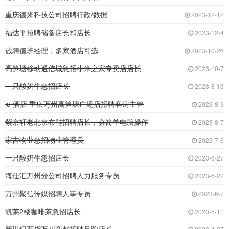
重庆德来科技公司招聘行政/数据
2023-12-12
福达平招聘储备店长和店长
2023-12-4
诚聘值班经理，多家酒店可选
2023-10-26
高笋塘移动通信城急招小米之家专卖店店长
2023-10-7
一只酸奶牛急招店长
2023-8-13
iu 酒店·重庆万州高笋塘广场店招聘客房主管
2023-8-9
紫京轩老北京布鞋招聘店长，会简单电脑操作
2023-8-7
家吉物业急招物业管理员
2023-7-6
一只酸奶牛急招店长
2023-6-27
海仕汇万州分公司招聘人力服务专员
2023-6-22
万州聚信传媒招聘人事专员
2023-6-7
凯莱2楼咖啡茶急招店长
2023-5-11