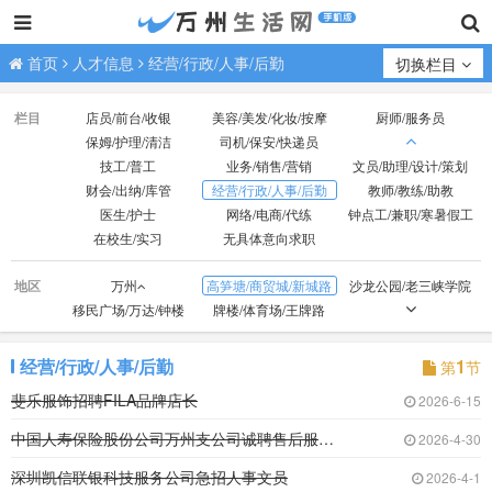
首页
人才信息
经营/行政/人事/后勤
切换栏目
栏目
店员/前台/收银
美容/美发/化妆/按摩
厨师/服务员
保姆/护理/清洁
司机/保安/快递员
技工/普工
业务/销售/营销
文员/助理/设计/策划
财会/出纳/库管
经营/行政/人事/后勤
教师/教练/助教
医生/护士
网络/电商/代练
钟点工/兼职/寒暑假工
在校生/实习
无具体意向求职
地区
万州
高笋塘/商贸城/新城路
沙龙公园/老三峡学院
移民广场/万达/钟楼
牌楼/体育场/王牌路
观音岩/光彩大市场
红光/小天鹅/国本路
外贸/双河口
火车站/龙都广场
北山/枇杷坪
百安坝/联合坝
经营/行政/人事/后勤
1
第
节
江南新区
周家坝/申明坝
火车北站/塘坊/天子湖
斐乐服饰招聘FILA品牌店长
2026-6-15
五桥
高峰经开区
中国人寿保险股份公司万州支公司诚聘售后服务专
2026-4-30
深圳凯信联银科技服务公司急招人事文员
2026-4-1