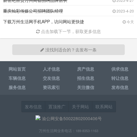
新世纪百货万州商都招聘品牌店长
2023-4-27
重庆灿彩传媒公司招聘团队经理
2023-4-20
下载万州生活网手机APP，访问网站更快捷
今天
点击加载下一节，获取更多信息
没找到适合的？去发布一条
网站首页
人才信息
房产信息
供求信息
车辆信息
交友信息
招生信息
转让信息
服务信息
资讯索引
关注微信
发布信息
发布信息
置顶推广
关于网站
联系网站
渝公网安备50022802000406号
万州生活网业务电话：189-8353-1163