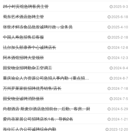
25小时宾馆急聘客房主管
2025-9-3
蜀东艺术酒店急聘主管
2025-6-18
张世才鲜冻食品批发诚聘行政，业务员
2025-4-10
中国人寿急招售后客服
2025-2-18
法尔加头部康养中心诚聘店长
2024-12-8
阿木酒馆招聘大堂领班
2024-12-3
固安物业招聘勤杂工空调工
2024-9-4
重庆渝众人力资源公司急招人事内勤（重点招聘）
2024-8-7
万州罗莱家纺招聘优秀销售/店长
2024-7-18
固安物业诚聘消防值班
2024-7-5
尚都酒店 斯麦尔酒店急招前台、后勤、客房、厨
2024-5-29
爱尚蓓家居公司招聘店长1名、导购2名
2024-1-21
海仕汇人力公司诚聘综合内勤
2023-12-20