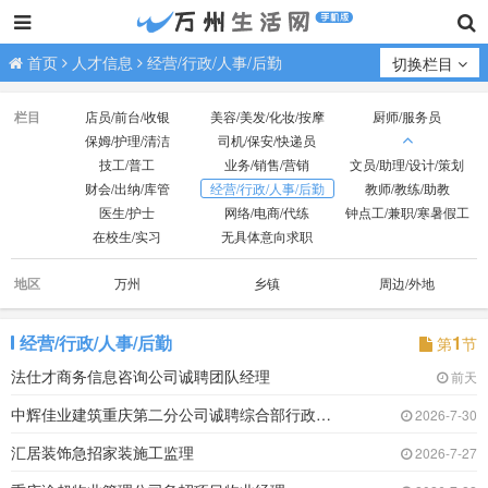
首页
人才信息
经营/行政/人事/后勤
切换栏目
栏目
店员/前台/收银
美容/美发/化妆/按摩
厨师/服务员
保姆/护理/清洁
司机/保安/快递员
技工/普工
业务/销售/营销
文员/助理/设计/策划
财会/出纳/库管
经营/行政/人事/后勤
教师/教练/助教
医生/护士
网络/电商/代练
钟点工/兼职/寒暑假工
在校生/实习
无具体意向求职
地区
万州
乡镇
周边/外地
经营/行政/人事/后勤
1
第
节
法仕才商务信息咨询公司诚聘团队经理
前天
中辉佳业建筑重庆第二分公司诚聘综合部行政管理
2026-7-30
汇居装饰急招家装施工监理
2026-7-27