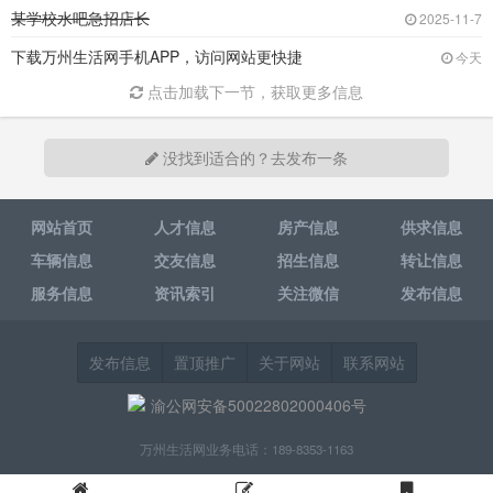
某学校水吧急招店长
2025-11-7
下载万州生活网手机APP，访问网站更快捷
今天
点击加载下一节，获取更多信息
没找到适合的？去发布一条
网站首页
人才信息
房产信息
供求信息
车辆信息
交友信息
招生信息
转让信息
服务信息
资讯索引
关注微信
发布信息
发布信息
置顶推广
关于网站
联系网站
渝公网安备50022802000406号
万州生活网业务电话：189-8353-1163