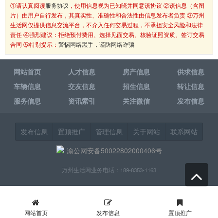
①请认真阅读
服务协议
，使用信息视为已知晓并同意该协议 ②该信息（含图
片）由用户自行发布，其真实性、准确性和合法性由信息发布者负责 ③万州
生活网仅提供信息交流平台，不介入任何交易过程，不承担安全风险和法律
责任 ④强烈建议：拒绝预付费用、选择见面交易、核验证照资质、签订交易
合同 ⑤特别提示：
警惕网络黑手，谨防网络诈骗
网站首页
人才信息
房产信息
供求信息
车辆信息
交友信息
招生信息
转让信息
服务信息
资讯索引
关注微信
发布信息
发布信息
置顶推广
管理信息
关于网站
联系网站
渝公网安备50022802000406号
万州生活网业务电话：189-8353-1163
网站首页
发布信息
置顶推广