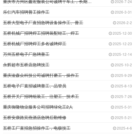
重庆市万州区鑫宏服装公司诚聘平车工，长期临时
2026-7-24
乐仁汽车招聘普工操作工
2026-3-31
五桥大型电子厂直招急聘设备操作工、普工
2026-2-2
五桥机械厂招聘焊工招聘装配钳工、焊工
2025-12-30
五桥机械厂招聘焊工多名诚聘焊工
2025-12-23
万州五桥电子厂急聘普工
2025-12-14
永辉超市五桥店急聘技工
2025-10-2
重庆渝森众科技公司诚聘打磨工，操作工
2025-9-29
五桥电子厂直招诚聘普工、品管员
2025-8-13
五桥开关厂招聘组装工、注塑工、技术工
2025-7-26
重庆御隆物业服务公司招聘绿化工2人
2025-5-31
五桥安康路宾燕酒店急聘后勤维修
2025-5-21
五桥工厂直招急招操作工，电极技工
2025-4-6