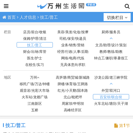
首页
人才信息
技工/普工
切换栏目
栏目
店员/前台/收银
美容/美发/化妆/按摩
厨师/服务员
保姆/护理/清洁
司机/保安/快递员
技工/普工
业务/销售/营销
文员/助理/设计/策划
财会/出纳/库管
经营/行政/人事/后勤
教师/教练/助教
医生/护士
网络/电商/代练
钟点工/兼职/寒暑假工
在校生/实习
无具体意向求职
地区
万州
高笋塘/商贸城/新城路
沙龙公园/老三峡学院
移民广场/万达/钟楼
牌楼/体育场/王牌路
观音岩/光彩大市场
红光/小天鹅/国本路
外贸/双河口
火车站/龙都广场
北山/枇杷坪
百安坝/联合坝
江南新区
周家坝/申明坝
火车北站/塘坊/天子湖
五桥
高峰经开区
技工/普工
1
第
节