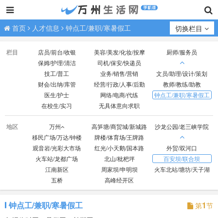
首页
人才信息
钟点工/兼职/寒暑假工
切换栏目
栏目
店员/前台/收银
美容/美发/化妆/按摩
厨师/服务员
保姆/护理/清洁
司机/保安/快递员
技工/普工
业务/销售/营销
文员/助理/设计/策划
财会/出纳/库管
经营/行政/人事/后勤
教师/教练/助教
医生/护士
网络/电商/代练
钟点工/兼职/寒暑假工
在校生/实习
无具体意向求职
地区
万州
高笋塘/商贸城/新城路
沙龙公园/老三峡学院
移民广场/万达/钟楼
牌楼/体育场/王牌路
观音岩/光彩大市场
红光/小天鹅/国本路
外贸/双河口
火车站/龙都广场
北山/枇杷坪
百安坝/联合坝
江南新区
周家坝/申明坝
火车北站/塘坊/天子湖
五桥
高峰经开区
钟点工/兼职/寒暑假工
1
第
节