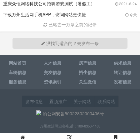
重庆众恺网络科技公司招聘游戏测试（暑假工）
2021-6-24
下载万州生活网手机APP，访问网站更快捷
今天
已略去一万条之前的记录
没找到适合的？去发布一条
网站首页
人才信息
房产信息
供求信息
车辆信息
交友信息
招生信息
转让信息
服务信息
资讯索引
关注微信
发布信息
发布信息
置顶推广
关于网站
联系网站
渝公网安备50022802000406号
万州生活网业务电话：189-8353-1163